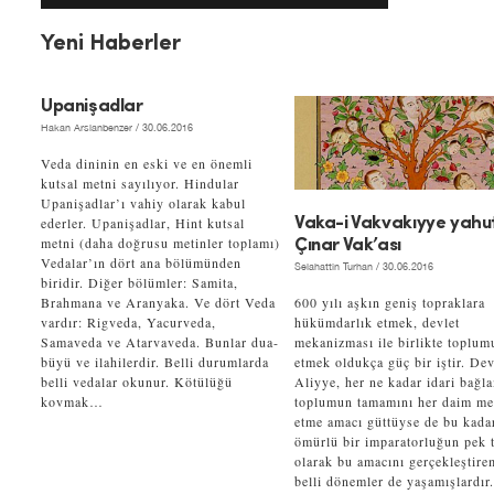
Yeni Haberler
Upanişadlar
Hakan Arslanbenzer
/ 30.06.2016
Veda dininin en eski ve en önemli
kutsal metni sayılıyor. Hindular
Upanişadlar’ı vahiy olarak kabul
ederler. Upanişadlar, Hint kutsal
Vaka-i Vakvakıyye yahu
metni (daha doğrusu metinler toplamı)
Çınar Vak’ası
Vedalar’ın dört ana bölümünden
Selahattin Turhan
/ 30.06.2016
biridir. Diğer bölümler: Samita,
Brahmana ve Aranyaka. Ve dört Veda
600 yılı aşkın geniş topraklara
vardır: Rigveda, Yacurveda,
hükümdarlık etmek, devlet
Samaveda ve Atarvaveda. Bunlar dua-
mekanizması ile birlikte toplum
büyü ve ilahilerdir. Belli durumlarda
etmek oldukça güç bir iştir. Dev
belli vedalar okunur. Kötülüğü
Aliyye, her ne kadar idari bağl
kovmak…
toplumun tamamını her daim m
etme amacı güttüyse de bu kada
ömürlü bir imparatorluğun pek t
olarak bu amacını gerçekleştire
belli dönemler de yaşamışlardır