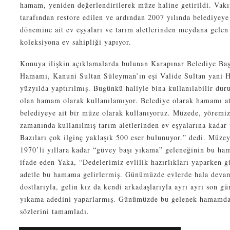
hamam, yeniden değerlendirilerek müze haline getirildi. Vak
tarafından restore edilen ve ardından 2007 yılında belediye
dönemine ait ev eşyaları ve tarım aletlerinden meydana gelen 
koleksiyona ev sahipliği yapıyor.
Konuya ilişkin açıklamalarda bulunan Karapınar Belediye Baş
Hamamı, Kanuni Sultan Süleyman’ın eşi Valide Sultan yani H
yüzyılda yaptırılmış. Bugünkü haliyle bina kullanılabilir du
olan hamam olarak kullanılamıyor. Belediye olarak hamamı a
belediyeye ait bir müze olarak kullanıyoruz. Müzede, yöremi
zamanında kullanılmış tarım aletlerinden ev eşyalarına kadar t
Bazıları çok ilginç yaklaşık 500 eser bulunuyor.” dedi. Müz
1970’li yıllara kadar “güvey başı yıkama” geleneğinin bu ham
ifade eden Yaka, “Dedelerimiz evlilik hazırlıkları yaparken 
adetle bu hamama gelirlermiş. Günümüzde evlerde hala devam
dostlarıyla, gelin kız da kendi arkadaşlarıyla ayrı ayrı son gü
yıkama adedini yaparlarmış. Günümüzde bu gelenek hamamda 
sözlerini tamamladı.