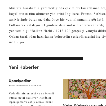
Mustafa Karahan’ın yapımcılığında çekimleri tamamlanan belg
koşullarının tüm olumsuz yönlerini İngiltere, Fransa, Sırbist
arşivlerinde bulunan, daha önce hiç yayımlanmamış görüntü, f
kullanarak anlatıyor. O günlere dair anıların ve uzman tarihçi
yer verildiği “Balkan Harbi / 1912-12” gerçekçi yanıyla dikk
Özkan tarafından hazırlanan belgeselin seslendirmesini ise ti
üstleniyor.
Yeni Haberler
Upanişadlar
Hakan Arslanbenzer
/ 30.06.2016
Veda dininin en eski ve en önemli
kutsal metni sayılıyor. Hindular
Upanişadlar’ı vahiy olarak kabul