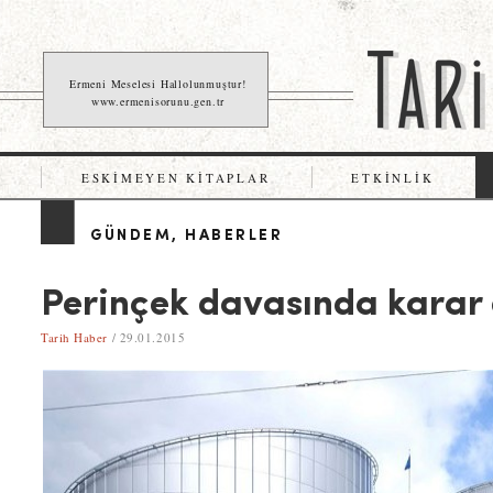
Ermeni Meselesi Hallolunmuştur!
www.ermenisorunu.gen.tr
ESKIMEYEN KITAPLAR
ETKINLIK
GÜNDEM
,
HABERLER
Perinçek davasında karar e
Tarih Haber
/ 29.01.2015