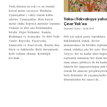
Veda dininin en eski ve en önemli
kutsal metni sayılıyor. Hindular
Upanişadlar’ı vahiy olarak kabul
ederler. Upanişadlar, Hint kutsal
Vaka-i Vakvakıyye yahu
metni (daha doğrusu metinler toplamı)
Çınar Vak’ası
Vedalar’ın dört ana bölümünden
Selahattin Turhan
/ 30.06.2016
biridir. Diğer bölümler: Samita,
Brahmana ve Aranyaka. Ve dört Veda
600 yılı aşkın geniş topraklara
vardır: Rigveda, Yacurveda,
hükümdarlık etmek, devlet
Samaveda ve Atarvaveda. Bunlar dua-
mekanizması ile birlikte toplum
büyü ve ilahilerdir. Belli durumlarda
etmek oldukça güç bir iştir. Dev
belli vedalar okunur. Kötülüğü
Aliyye, her ne kadar idari bağl
kovmak…
toplumun tamamını her daim m
etme amacı güttüyse de bu kada
ömürlü bir imparatorluğun pek t
olarak bu amacını gerçekleştire
belli dönemler de yaşamışlardır
dönemlerden bir tanesi de…