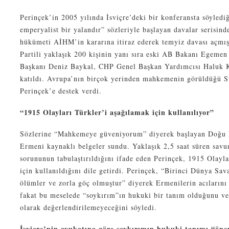
Perinçek’in 2005 yılında İsviçre’deki bir konferansta söyledi
emperyalist bir yalandır” sözleriyle başlayan davalar serisind
hükümeti AİHM’in kararına itiraz ederek temyiz davası açmış
Partili yaklaşık 200 kişinin yanı sıra eski AB Bakanı Egeme
Başkanı Deniz Baykal, CHP Genel Başkan Yardımcısı Haluk K
katıldı. Avrupa’nın birçok yerinden mahkemenin görüldüğü St
Perinçek’e destek verdi.
“1915 Olayları Türkler’i aşağılamak için kullanılıyor”
Sözlerine “Mahkemeye güveniyorum” diyerek başlayan Doğu P
Ermeni kaynaklı belgeler sundu. Yaklaşık 2,5 saat süren sa
sorununun tabulaştırıldığını ifade eden Perinçek, 1915 Olayla
için kullanıldığını dile getirdi. Perinçek, “Birinci Dünya Sava
ölümler ve zorla göç olmuştur” diyerek Ermenilerin acılarını
fakat bu meselede “soykırım”ın hukuki bir tanım olduğunu ve
olarak değerlendirilemeyeceğini söyledi.
İsviçre’nin avukatına göre soykırımın hukuki tanımı “öne