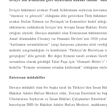
İsviçre hükümeti avukatı Frank Schürmann soykırım kavramı
“önemsiz ve göreceli” olduğunu dile getirirken Türk hükümet
avukat Stefan Talmon ise Perinçek’in Ermenileri hedef aldığı 
iddialarını reddederek İsviçre’nin Avrupa İnsan Hakları Sözl
ettiğini söyledi. Davaya müdahil olan Ermenistan hükümetini
Amal Alumuddin Clooney ise Osmanlı Devleti’nin 1920 yılınd
“katliamın sorumlularını” yargı karşısına çıkarma sözü verdiğ
nedenle yargılandığını ve kendisinin “Türkiye’de Hıristiyan i
giriştiğini” dile getirdi. Bir diğer Ermeni tarafı avukatı Geo
sorumlusu olarak gördüğü Talat Paşa için “Osmanlı Hitler’i” 
hedefin “Ermeni sorununu ortadan kaldırmak” olduğunu söyle
Enteresan müdahiller
Davaya müdahil olan bir başka taraf da Türkiye’den İnsan Ha
Hakikat Adalet Hafıza Merkezi oldu. Zoryan Enstitüsü’ne bağl
Uluslararası Soykırım ve İnsan Hakları Çalışmaları Enstitüsü’
hazırlayan İHD ile Hakikat Adalet Hafıza Merkezi, mahkemey