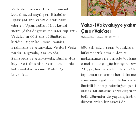
Veda dininin en eski ve en önemli
kutsal metni sayılıyor. Hindular
Upanişadlar’ı vahiy olarak kabul
ederler. Upanişadlar, Hint kutsal
Vaka-i Vakvakıyye yahu
metni (daha doğrusu metinler toplamı)
Çınar Vak’ası
Vedalar’ın dört ana bölümünden
Selahattin Turhan
/ 30.06.2016
biridir. Diğer bölümler: Samita,
Brahmana ve Aranyaka. Ve dört Veda
600 yılı aşkın geniş topraklara
vardır: Rigveda, Yacurveda,
hükümdarlık etmek, devlet
Samaveda ve Atarvaveda. Bunlar dua-
mekanizması ile birlikte toplum
büyü ve ilahilerdir. Belli durumlarda
etmek oldukça güç bir iştir. Dev
belli vedalar okunur. Kötülüğü
Aliyye, her ne kadar idari bağl
kovmak…
toplumun tamamını her daim m
etme amacı güttüyse de bu kada
ömürlü bir imparatorluğun pek t
olarak bu amacını gerçekleştire
belli dönemler de yaşamışlardır
dönemlerden bir tanesi de…