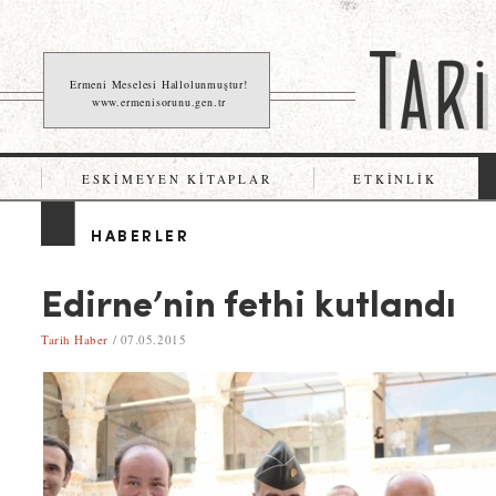
Ermeni Meselesi Hallolunmuştur!
www.ermenisorunu.gen.tr
ESKIMEYEN KITAPLAR
ETKINLIK
HABERLER
Edirne’nin fethi kutlandı
Tarih Haber
/ 07.05.2015