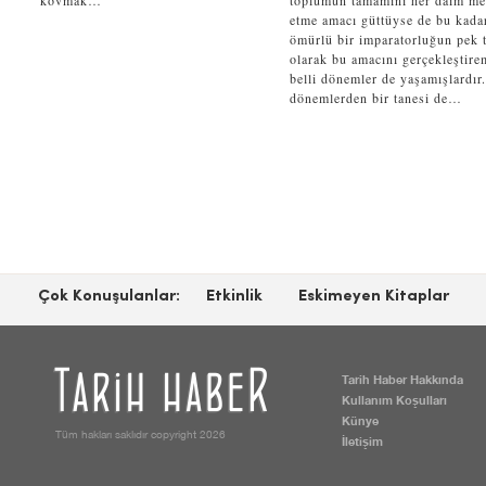
kovmak…
toplumun tamamını her daim m
etme amacı güttüyse de bu kada
ömürlü bir imparatorluğun pek t
olarak bu amacını gerçekleştire
belli dönemler de yaşamışlardır
dönemlerden bir tanesi de…
Çok Konuşulanlar:
Etkinlik
Eskimeyen Kitaplar
Tarih Haber Hakkında
Kullanım Koşulları
Künye
Tüm hakları saklıdır copyright 2026
İletişim