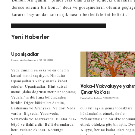
derece önemli bir konu.” dedi ve görüşmelerin olumlu geçtiği
kararın bayramdan sonra çıkmasını beklediklerini belirtti.
Yeni Haberler
Upanişadlar
Hakan Arslanbenzer
/ 30.06.2016
Veda dininin en eski ve en önemli
kutsal metni sayılıyor. Hindular
Upanişadlar’ı vahiy olarak kabul
ederler. Upanişadlar, Hint kutsal
Vaka-i Vakvakıyye yahu
metni (daha doğrusu metinler toplamı)
Çınar Vak’ası
Vedalar’ın dört ana bölümünden
Selahattin Turhan
/ 30.06.2016
biridir. Diğer bölümler: Samita,
Brahmana ve Aranyaka. Ve dört Veda
600 yılı aşkın geniş topraklara
vardır: Rigveda, Yacurveda,
hükümdarlık etmek, devlet
Samaveda ve Atarvaveda. Bunlar dua-
mekanizması ile birlikte toplum
büyü ve ilahilerdir. Belli durumlarda
etmek oldukça güç bir iştir. Dev
belli vedalar okunur. Kötülüğü
Aliyye, her ne kadar idari bağl