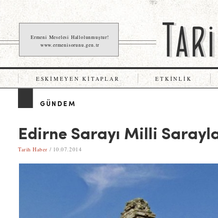
Ermeni Meselesi Hallolunmuştur!
www.ermenisorunu.gen.tr
ESKIMEYEN KITAPLAR
ETKINLIK
GÜNDEM
Edirne Sarayı Milli Saray
Tarih Haber
/ 10.07.2014