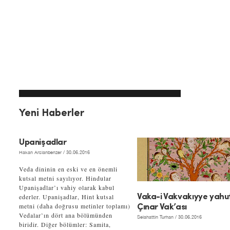
Yeni Haberler
Upanişadlar
Hakan Arslanbenzer
/ 30.06.2016
Veda dininin en eski ve en önemli
kutsal metni sayılıyor. Hindular
Upanişadlar’ı vahiy olarak kabul
ederler. Upanişadlar, Hint kutsal
Vaka-i Vakvakıyye yahu
metni (daha doğrusu metinler toplamı)
Çınar Vak’ası
Vedalar’ın dört ana bölümünden
Selahattin Turhan
/ 30.06.2016
biridir. Diğer bölümler: Samita,