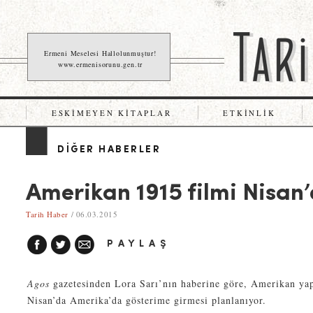
Ermeni Meselesi Hallolunmuştur!
www.ermenisorunu.gen.tr
ESKIMEYEN KITAPLAR
ETKINLIK
DIĞER HABERLER
Amerikan 1915 filmi Nisan
Tarih Haber
/ 06.03.2015
PAYLAŞ
Agos
gazetesinden Lora Sarı’nın haberine göre, Amerikan ya
Nisan’da Amerika’da gösterime girmesi planlanıyor.