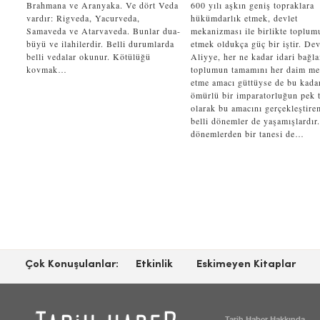
Brahmana ve Aranyaka. Ve dört Veda
600 yılı aşkın geniş topraklara
vardır: Rigveda, Yacurveda,
hükümdarlık etmek, devlet
Samaveda ve Atarvaveda. Bunlar dua-
mekanizması ile birlikte toplum
büyü ve ilahilerdir. Belli durumlarda
etmek oldukça güç bir iştir. Dev
belli vedalar okunur. Kötülüğü
Aliyye, her ne kadar idari bağl
kovmak…
toplumun tamamını her daim m
etme amacı güttüyse de bu kada
ömürlü bir imparatorluğun pek t
olarak bu amacını gerçekleştire
belli dönemler de yaşamışlardır
dönemlerden bir tanesi de…
Çok Konuşulanlar:
Etkinlik
Eskimeyen Kitaplar
Tarih Haber Hakkında