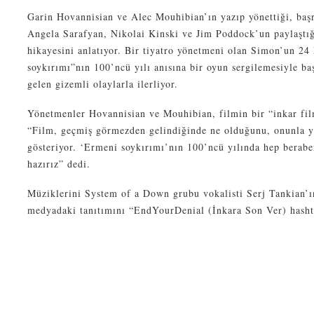
Garin Hovannisian ve Alec Mouhibian’ın yazıp yönettiği, baş
Angela Sarafyan, Nikolai Kinski ve Jim Poddock’un paylaştığ
hikayesini anlatıyor. Bir tiyatro yönetmeni olan Simon’un 2
soykırımı”nın 100’ncü yılı anısına bir oyun sergilemesiyle ba
gelen gizemli olaylarla ilerliyor.
Yönetmenler Hovannisian ve Mouhibian, filmin bir “inkar fil
“Film, geçmiş görmezden gelindiğinde ne olduğunu, onunla yü
gösteriyor. ‘Ermeni soykırımı’nın 100’ncü yılında hep berab
hazırız” dedi.
Müziklerini System of a Down grubu vokalisti Serj Tankian’ın
medyadaki tanıtımını “EndYourDenial (İnkara Son Ver) hasht