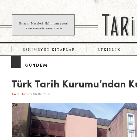
Ermeni Meselesi Hallolunmuştur!
www.ermenisorunu.gen.tr
ESKIMEYEN KITAPLAR
ETKINLIK
GÜNDEM
Türk Tarih Kurumu’ndan Ku
Tarih Haber
/ 08.06.2016