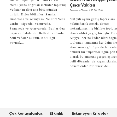
ederler. Upanişadlar, Hint kutsal
Vaka-i Vakvakıyye yahu
metni (daha doğrusu metinler toplamı)
Çınar Vak’ası
Vedalar’ın dört ana bölümünden
Selahattin Turhan
/ 30.06.2016
biridir. Diğer bölümler: Samita,
Brahmana ve Aranyaka. Ve dört Veda
600 yılı aşkın geniş topraklara
vardır: Rigveda, Yacurveda,
hükümdarlık etmek, devlet
Samaveda ve Atarvaveda. Bunlar dua-
mekanizması ile birlikte toplum
büyü ve ilahilerdir. Belli durumlarda
etmek oldukça güç bir iştir. Dev
belli vedalar okunur. Kötülüğü
Aliyye, her ne kadar idari bağl
kovmak…
toplumun tamamını her daim m
etme amacı güttüyse de bu kada
ömürlü bir imparatorluğun pek t
olarak bu amacını gerçekleştire
belli dönemler de yaşamışlardır
dönemlerden bir tanesi de…
Çok Konuşulanlar:
Etkinlik
Eskimeyen Kitaplar