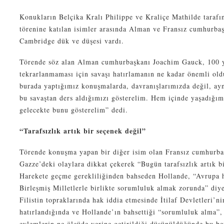
Konukların Belçika Kralı Philippe ve Kraliçe Mathilde tarafı
törenine katılan isimler arasında Alman ve Fransız cumhurbaş
Cambridge dük ve düşesi vardı.
Törende söz alan Alman cumhurbaşkanı Joachim Gauck, 100 yı
tekrarlanmaması için savaşı hatırlamanın ne kadar önemli ol
burada yaptığımız konuşmalarda, davranışlarımızda değil, ay
bu savaştan ders aldığımızı gösterelim. Hem içinde yaşadığı
gelecekte bunu gösterelim” dedi.
“Tarafsızlık artık bir seçenek değil”
Törende konuşma yapan bir diğer isim olan Fransız cumhurba
Gazze’deki olaylara dikkat çekerek “Bugün tarafsızlık artık b
Harekete geçme gerekliliğinden bahseden Hollande, “Avrupa 
Birleşmiş Milletlerle birlikte sorumluluk almak zorunda” diye
Filistin topraklarında hak iddia etmesinde İtilaf Devletleri’ni
hatırlandığında ve Hollande’ın bahsettiği “sorumluluk alma”,
eylemlerin ne ölçüde yerine getirildiği düşünüldüğünde bu be