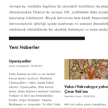
Avrupa’da, özellikle İngiltere’de interaktif özellikleri ön pla
düzenlenirken Türkiye’de savaşın 100. yıldönümü daha ziyad
hatırlanıp irdeleniyor. Birçok üniversite hem kendi bünyesin
üniversitelerle işbirliği içinde konferans ve seminer düzenle
edebilecek etkinliklerde bir eksiklik bulunuyor ve konu medy
Yeni Haberler
Upanişadlar
Hakan Arslanbenzer
/ 30.06.2016
Veda dininin en eski ve en önemli
kutsal metni sayılıyor. Hindular
Upanişadlar’ı vahiy olarak kabul
ederler. Upanişadlar, Hint kutsal
Vaka-i Vakvakıyye yahu
metni (daha doğrusu metinler toplamı)
Çınar Vak’ası
Vedalar’ın dört ana bölümünden
Selahattin Turhan
/ 30.06.2016
biridir. Diğer bölümler: Samita,
Brahmana ve Aranyaka. Ve dört Veda
600 yılı aşkın geniş topraklara