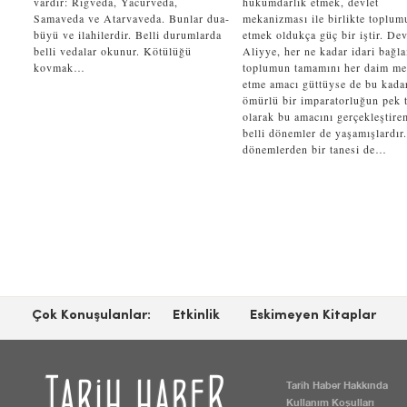
vardır: Rigveda, Yacurveda,
hükümdarlık etmek, devlet
Samaveda ve Atarvaveda. Bunlar dua-
mekanizması ile birlikte toplum
büyü ve ilahilerdir. Belli durumlarda
etmek oldukça güç bir iştir. Dev
belli vedalar okunur. Kötülüğü
Aliyye, her ne kadar idari bağl
kovmak…
toplumun tamamını her daim m
etme amacı güttüyse de bu kada
ömürlü bir imparatorluğun pek t
olarak bu amacını gerçekleştire
belli dönemler de yaşamışlardır
dönemlerden bir tanesi de…
Çok Konuşulanlar:
Etkinlik
Eskimeyen Kitaplar
Tarih Haber Hakkında
Kullanım Koşulları