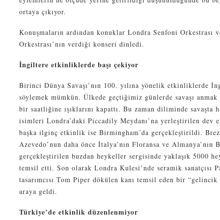
ortaya çıkıyor.
Konuşmaların ardından konuklar Londra Senfoni Orkestrası v
Orkestrası’nın verdiği konseri dinledi.
İngiltere etkinliklerde başı çekiyor
Birinci Dünya Savaşı’nın 100. yılına yönelik etkinliklerde İng
söylemek mümkün. Ülkede geçtiğimiz günlerde savaşı anmak ad
bir saatliğine ışıklarını kapattı. Bu zaman diliminde savaşta 
isimleri Londra’daki Piccadily Meydanı’na yerleştirilen dev ek
başka ilginç etkinlik ise Birmingham’da gerçekleştirildi. Brez
Azevedo’nun daha önce İtalya’nın Floransa ve Almanya’nın Be
gerçekleştirilen buzdan heykeller sergisinde yaklaşık 5000 he
temsil etti. Son olarak Londra Kulesi’nde seramik sanatçısı
tasarımcısı Tom Piper dökülen kanı temsil eden bir “gelincik 
araya geldi.
Türkiye’de etkinlik düzenlenmiyor