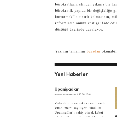
bürokratların elinden çıkmış bir ha
bürokratik yapıda bir değişikliğe g
kurtarmak”la sınırlı kalmasının, mill
reformların önünü kestiği ifade edi
düştüğü üzerinde duruluyor.
Yazının tamamını
buradan
okunabili
Yeni Haberler
Upanişadlar
Hakan Arslanbenzer
/ 30.06.2016
Veda dininin en eski ve en önemli
kutsal metni sayılıyor. Hindular
Upanişadlar’ı vahiy olarak kabul