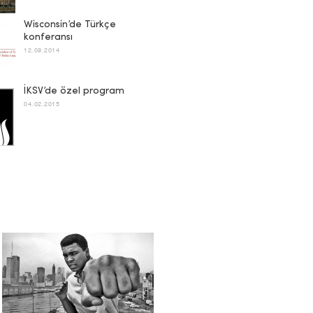
Wisconsin’de Türkçe
konferansı
12.09.2014
İKSV’de özel program
04.02.2015