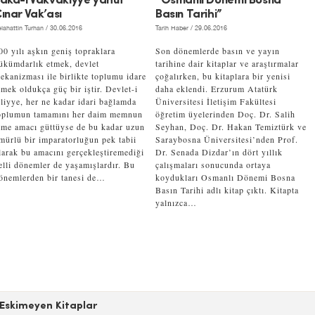
aka-i Vakvakıyye yahut
“Osmanlı Dönemi Bosna
ınar Vak’ası
Basın Tarihi”
lahattin Turhan
/ 30.06.2016
Tarih Haber
/ 29.06.2016
00 yılı aşkın geniş topraklara
Son dönemlerde basın ve yayın
ükümdarlık etmek, devlet
tarihine dair kitaplar ve araştırmalar
ekanizması ile birlikte toplumu idare
çoğalırken, bu kitaplara bir yenisi
tmek oldukça güç bir iştir. Devlet-i
daha eklendi. Erzurum Atatürk
liyye, her ne kadar idari bağlamda
Üniversitesi İletişim Fakültesi
oplumun tamamını her daim memnun
öğretim üyelerinden Doç. Dr. Salih
tme amacı güttüyse de bu kadar uzun
Seyhan, Doç. Dr. Hakan Temiztürk ve
mürlü bir imparatorluğun pek tabii
Saraybosna Üniversitesi’nden Prof.
larak bu amacını gerçekleştiremediği
Dr. Senada Dizdar’ın dört yıllık
elli dönemler de yaşamışlardır. Bu
çalışmaları sonucunda ortaya
önemlerden bir tanesi de…
koydukları Osmanlı Dönemi Bosna
Basın Tarihi adlı kitap çıktı. Kitapta
yalnızca…
Eskimeyen Kitaplar