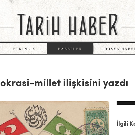
ETKINLIK
HABERLER
DOSYA HABE
krasi-millet ilişkisini yazdı
İlgili 