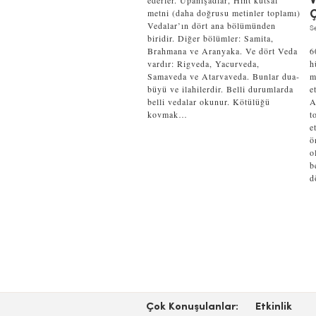
ederler. Upanişadlar, Hint kutsal
V
metni (daha doğrusu metinler toplamı)
Ç
Vedalar’ın dört ana bölümünden
Se
biridir. Diğer bölümler: Samita,
Brahmana ve Aranyaka. Ve dört Veda
6
vardır: Rigveda, Yacurveda,
h
Samaveda ve Atarvaveda. Bunlar dua-
m
büyü ve ilahilerdir. Belli durumlarda
e
belli vedalar okunur. Kötülüğü
A
kovmak…
t
e
ö
o
b
d
Çok Konuşulanlar:
Etkinlik