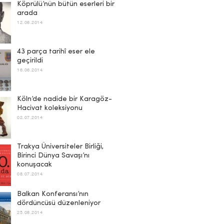
Köprülü’nün bütün eserleri bir
arada
12.06.2014
43 parça tarihî eser ele
geçirildi
16.06.2014
Köln’de nadide bir Karagöz-
Hacivat koleksiyonu
02.07.2014
Trakya Üniversiteler Birliği,
Birinci Dünya Savaşı’nı
konuşacak
08.07.2014
Balkan Konferansı’nın
dördüncüsü düzenleniyor
25.08.2014