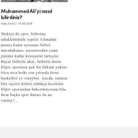
Muhammed Ali’yi nasıl
bilirdiniz?
Arda Akıncı
/ 16.06.2016
Türkiye’de spor, futbolun
tahakkümünde yapılır. Cumadan
pazara kadar oynanan futbol
müsabakaları, pazartesiden cuma
gününe kadar konuşulur tartışılır.
Hayat futbolla akar, futbolla durur.
Diğer sporların pek bir hükmü yoktur.
Olsa olsa belki son yıllarda biraz
basketbol ve voleybol. Ancak, onların
bile seyirci kitlesi oldukça kısıtlıdır.
Diğer sporlardan bahsetmiyorum bile.
Hem başka spor dalları da mı
varmış?…