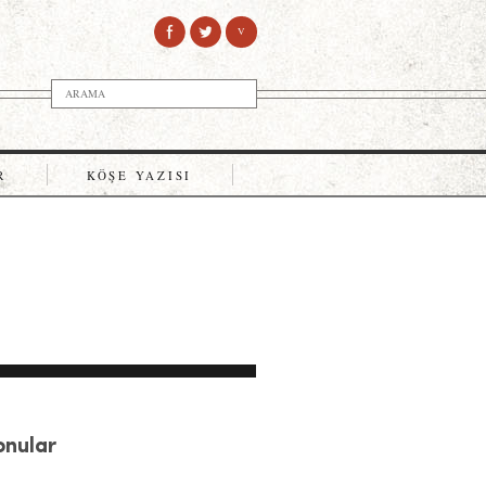
V
R
KÖŞE YAZISI
Konular