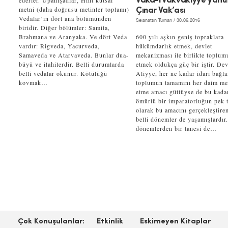
ederler. Upanişadlar, Hint kutsal
Vaka-i Vakvakıyye yahu
metni (daha doğrusu metinler toplamı)
Çınar Vak’ası
Vedalar’ın dört ana bölümünden
Selahattin Turhan
/ 30.06.2016
biridir. Diğer bölümler: Samita,
Brahmana ve Aranyaka. Ve dört Veda
600 yılı aşkın geniş topraklara
vardır: Rigveda, Yacurveda,
hükümdarlık etmek, devlet
Samaveda ve Atarvaveda. Bunlar dua-
mekanizması ile birlikte toplum
büyü ve ilahilerdir. Belli durumlarda
etmek oldukça güç bir iştir. Dev
belli vedalar okunur. Kötülüğü
Aliyye, her ne kadar idari bağl
kovmak…
toplumun tamamını her daim m
etme amacı güttüyse de bu kada
ömürlü bir imparatorluğun pek t
olarak bu amacını gerçekleştire
belli dönemler de yaşamışlardır
dönemlerden bir tanesi de…
Çok Konuşulanlar:
Etkinlik
Eskimeyen Kitaplar