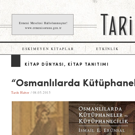
Ermeni Meselesi Hallolunmuştur!
www.ermenisorunu.gen.tr
ESKIMEYEN KITAPLAR
ETKINLIK
KITAP DÜNYASI
,
KITAP TANITIMI
“Osmanlılarda Kütüphanel
Tarih Haber
/ 08.05.2015