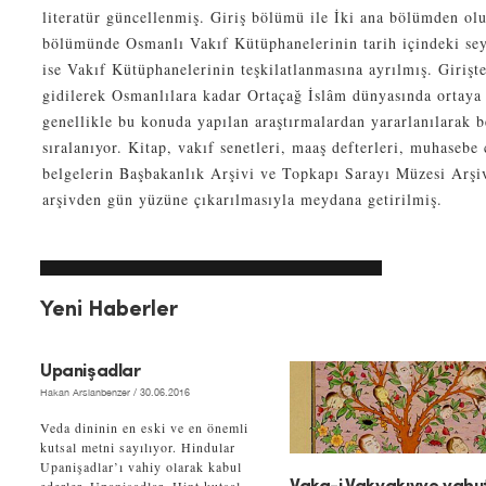
literatür güncellenmiş. Giriş bölümü ile İki ana bölümden olu
bölümünde Osmanlı Vakıf Kütüphanelerinin tarih içindeki seyr
ise Vakıf Kütüphanelerinin teşkilatlanmasına ayrılmış. Girişte
gidilerek Osmanlılara kadar Ortaçağ İslâm dünyasında ortaya
genellikle bu konuda yapılan araştırmalardan yararlanılarak be
sıralanıyor. Kitap, vakıf senetleri, maaş defterleri, muhasebe c
belgelerin Başbakanlık Arşivi ve Topkapı Sarayı Müzesi Arşi
arşivden gün yüzüne çıkarılmasıyla meydana getirilmiş.
Yeni Haberler
Upanişadlar
Hakan Arslanbenzer
/ 30.06.2016
Veda dininin en eski ve en önemli
kutsal metni sayılıyor. Hindular
Upanişadlar’ı vahiy olarak kabul