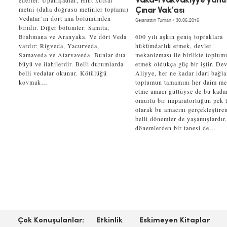
ederler. Upanişadlar, Hint kutsal
Vaka-i Vakvakıyye yahu
metni (daha doğrusu metinler toplamı)
Çınar Vak’ası
Vedalar’ın dört ana bölümünden
Selahattin Turhan
/ 30.06.2016
biridir. Diğer bölümler: Samita,
Brahmana ve Aranyaka. Ve dört Veda
600 yılı aşkın geniş topraklara
vardır: Rigveda, Yacurveda,
hükümdarlık etmek, devlet
Samaveda ve Atarvaveda. Bunlar dua-
mekanizması ile birlikte toplum
büyü ve ilahilerdir. Belli durumlarda
etmek oldukça güç bir iştir. Dev
belli vedalar okunur. Kötülüğü
Aliyye, her ne kadar idari bağl
kovmak…
toplumun tamamını her daim m
etme amacı güttüyse de bu kada
ömürlü bir imparatorluğun pek t
olarak bu amacını gerçekleştire
belli dönemler de yaşamışlardır
dönemlerden bir tanesi de…
Çok Konuşulanlar:
Etkinlik
Eskimeyen Kitaplar