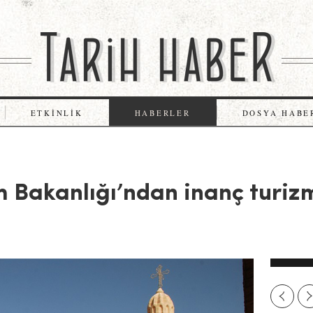
ETKINLIK
HABERLER
DOSYA HABE
m Bakanlığı’ndan inanç turiz