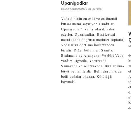
Upanişadlar
Hakan Arslanbenzer
/ 30.06.2016
Veda dininin en eski ve en önemli
kutsal metni sayılıyor. Hindular
Upanişadlar’ı vahiy olarak kabul
ederler. Upanişadlar, Hint kutsal
V
metni (daha doğrusu metinler toplamı)
Ç
Vedalar’ın dört ana bölümünden
Se
biridir. Diğer bölümler: Samita,
Brahmana ve Aranyaka. Ve dört Veda
6
vardır: Rigveda, Yacurveda,
h
Samaveda ve Atarvaveda. Bunlar dua-
m
büyü ve ilahilerdir. Belli durumlarda
e
belli vedalar okunur. Kötülüğü
A
kovmak…
t
e
ö
o
b
d