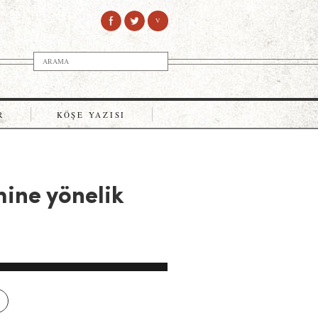
V
R
KÖŞE YAZISI
mine yönelik