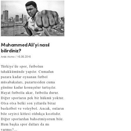
Muhammed Ali’yi nasıl
bilirdiniz?
Arda Akıncı
/ 16.06.2016
Türkiye’de spor, futbolun
tahakkümünde yapılır. Cumadan
pazara kadar oynanan futbol
müsabakaları, pazartesiden cuma
gününe kadar konuşulur tartışılır.
Hayat futbolla akar, futbolla durur.
Diğer sporların pek bir hükmü yoktur.
Olsa olsa belki son yıllarda biraz
basketbol ve voleybol. Ancak, onların
bile seyirci kitlesi oldukça kısıtlıdır.
Diğer sporlardan bahsetmiyorum bile.
Hem başka spor dalları da mı
varmış?…