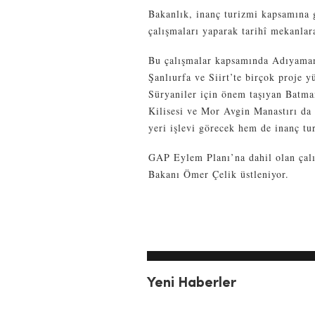
Bakanlık, inanç turizmi kapsamına g
çalışmaları yaparak tarihî mekanlar
Bu çalışmalar kapsamında Adıyaman
Şanlıurfa ve Siirt’te birçok proje y
Süryaniler için önem taşıyan Batm
Kilisesi ve Mor Avgin Manastırı da 
yeri işlevi görecek hem de inanç tu
GAP Eylem Planı’na dahil olan çal
Bakanı Ömer Çelik üstleniyor.
Yeni Haberler