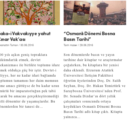
aka-i Vakvakıyye yahut
“Osmanlı Dönemi Bosna
ınar Vak’ası
Basın Tarihi”
lahattin Turhan
/ 30.06.2016
Tarih Haber
/ 29.06.2016
00 yılı aşkın geniş topraklara
Son dönemlerde basın ve yayın
ükümdarlık etmek, devlet
tarihine dair kitaplar ve araştırmalar
ekanizması ile birlikte toplumu idare
çoğalırken, bu kitaplara bir yenisi
tmek oldukça güç bir iştir. Devlet-i
daha eklendi. Erzurum Atatürk
liyye, her ne kadar idari bağlamda
Üniversitesi İletişim Fakültesi
oplumun tamamını her daim memnun
öğretim üyelerinden Doç. Dr. Salih
tme amacı güttüyse de bu kadar uzun
Seyhan, Doç. Dr. Hakan Temiztürk ve
mürlü bir imparatorluğun pek tabii
Saraybosna Üniversitesi’nden Prof.
larak bu amacını gerçekleştiremediği
Dr. Senada Dizdar’ın dört yıllık
elli dönemler de yaşamışlardır. Bu
çalışmaları sonucunda ortaya
önemlerden bir tanesi de…
koydukları Osmanlı Dönemi Bosna
Basın Tarihi adlı kitap çıktı. Kitapta
yalnızca…