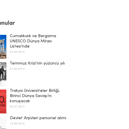
Konular
Cumalıkızık ve Bergama
UNESCO Dünya Mirası
Listesi’nde
24.06.2014
Temmuz Krizi’nin yüzüncü yılı
27.06.2014
Trakya Üniversiteler Birliği,
Birinci Dünya Savaşı’nı
konuşacak
08.07.2014
Devlet Arşivleri personel alımı
18.08.2014