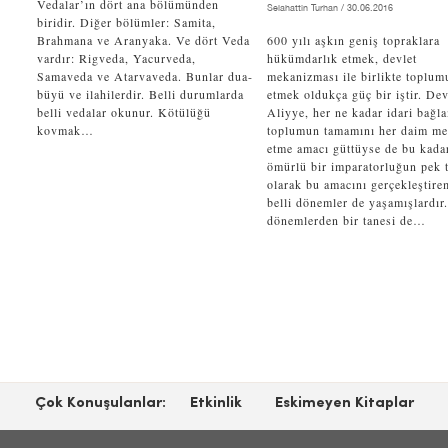
Vedalar’ın dört ana bölümünden
Selahattin Turhan
/ 30.06.2016
biridir. Diğer bölümler: Samita,
Brahmana ve Aranyaka. Ve dört Veda
600 yılı aşkın geniş topraklara
vardır: Rigveda, Yacurveda,
hükümdarlık etmek, devlet
Samaveda ve Atarvaveda. Bunlar dua-
mekanizması ile birlikte toplum
büyü ve ilahilerdir. Belli durumlarda
etmek oldukça güç bir iştir. Dev
belli vedalar okunur. Kötülüğü
Aliyye, her ne kadar idari bağl
kovmak…
toplumun tamamını her daim m
etme amacı güttüyse de bu kada
ömürlü bir imparatorluğun pek t
olarak bu amacını gerçekleştire
belli dönemler de yaşamışlardır
dönemlerden bir tanesi de…
Çok Konuşulanlar:
Etkinlik
Eskimeyen Kitaplar