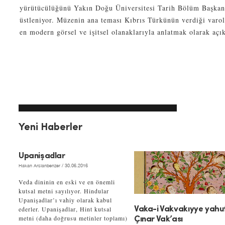
yürütücülüğünü Yakın Doğu Üniversitesi Tarih Bölüm Başkanı
üstleniyor. Müzenin ana teması Kıbrıs Türkünün verdiği var
en modern görsel ve işitsel olanaklarıyla anlatmak olarak açı
Yeni Haberler
Upanişadlar
Hakan Arslanbenzer
/ 30.06.2016
Veda dininin en eski ve en önemli
kutsal metni sayılıyor. Hindular
Upanişadlar’ı vahiy olarak kabul
ederler. Upanişadlar, Hint kutsal
Vaka-i Vakvakıyye yahu
metni (daha doğrusu metinler toplamı)
Çınar Vak’ası