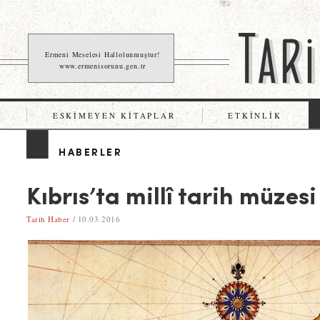
Ermeni Meselesi Hallolunmuştur!
www.ermenisorunu.gen.tr
ESKIMEYEN KITAPLAR
ETKINLIK
HABERLER
Kıbrıs’ta millî tarih müzesi
Tarih Haber
/ 10.03.2016