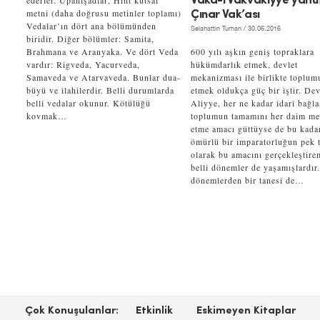
ederler. Upanişadlar, Hint kutsal
Vaka-i Vakvakıyye yahu
metni (daha doğrusu metinler toplamı)
Çınar Vak’ası
Vedalar’ın dört ana bölümünden
Selahattin Turhan
/ 30.06.2016
biridir. Diğer bölümler: Samita,
Brahmana ve Aranyaka. Ve dört Veda
600 yılı aşkın geniş topraklara
vardır: Rigveda, Yacurveda,
hükümdarlık etmek, devlet
Samaveda ve Atarvaveda. Bunlar dua-
mekanizması ile birlikte toplum
büyü ve ilahilerdir. Belli durumlarda
etmek oldukça güç bir iştir. Dev
belli vedalar okunur. Kötülüğü
Aliyye, her ne kadar idari bağl
kovmak…
toplumun tamamını her daim m
etme amacı güttüyse de bu kada
ömürlü bir imparatorluğun pek t
olarak bu amacını gerçekleştire
belli dönemler de yaşamışlardır
dönemlerden bir tanesi de…
Çok Konuşulanlar:
Etkinlik
Eskimeyen Kitaplar