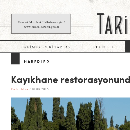
Ermeni Meselesi Hallolunmuştur!
www.ermenisorunu.gen.tr
ESKIMEYEN KITAPLAR
ETKINLIK
HABERLER
Kayıkhane restorasyonund
Tarih Haber
/ 10.08.2015