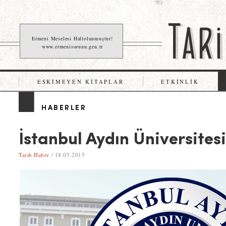
Ermeni Meselesi Hallolunmuştur!
www.ermenisorunu.gen.tr
ESKIMEYEN KITAPLAR
ETKINLIK
HABERLER
İstanbul Aydın Üniversites
Tarih Haber
/ 18.05.2015