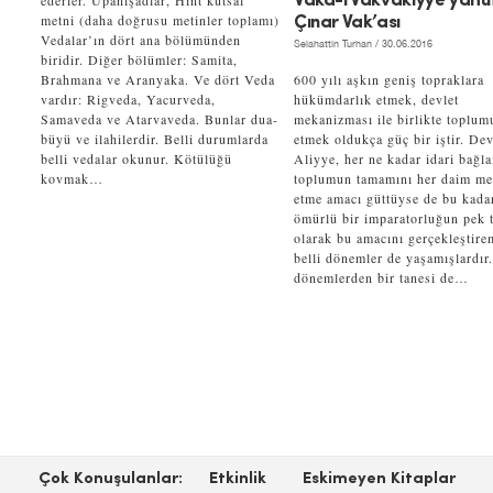
ederler. Upanişadlar, Hint kutsal
Vaka-i Vakvakıyye yahu
metni (daha doğrusu metinler toplamı)
Çınar Vak’ası
Vedalar’ın dört ana bölümünden
Selahattin Turhan
/ 30.06.2016
biridir. Diğer bölümler: Samita,
Brahmana ve Aranyaka. Ve dört Veda
600 yılı aşkın geniş topraklara
vardır: Rigveda, Yacurveda,
hükümdarlık etmek, devlet
Samaveda ve Atarvaveda. Bunlar dua-
mekanizması ile birlikte toplum
büyü ve ilahilerdir. Belli durumlarda
etmek oldukça güç bir iştir. Dev
belli vedalar okunur. Kötülüğü
Aliyye, her ne kadar idari bağl
kovmak…
toplumun tamamını her daim m
etme amacı güttüyse de bu kada
ömürlü bir imparatorluğun pek t
olarak bu amacını gerçekleştire
belli dönemler de yaşamışlardır
dönemlerden bir tanesi de…
Çok Konuşulanlar:
Etkinlik
Eskimeyen Kitaplar