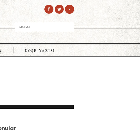
V
R
KÖŞE YAZISI
Konular