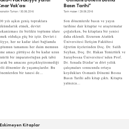
aka-i Vakvakıyye yahut
“Osmanlı Dönemi Bosna
ınar Vak’ası
Basın Tarihi”
lahattin Turhan
/ 30.06.2016
Tarih Haber
/ 29.06.2016
00 yılı aşkın geniş topraklara
Son dönemlerde basın ve yayın
ükümdarlık etmek, devlet
tarihine dair kitaplar ve araştırmalar
ekanizması ile birlikte toplumu idare
çoğalırken, bu kitaplara bir yenisi
tmek oldukça güç bir iştir. Devlet-i
daha eklendi. Erzurum Atatürk
liyye, her ne kadar idari bağlamda
Üniversitesi İletişim Fakültesi
oplumun tamamını her daim memnun
öğretim üyelerinden Doç. Dr. Salih
tme amacı güttüyse de bu kadar uzun
Seyhan, Doç. Dr. Hakan Temiztürk ve
mürlü bir imparatorluğun pek tabii
Saraybosna Üniversitesi’nden Prof.
larak bu amacını gerçekleştiremediği
Dr. Senada Dizdar’ın dört yıllık
elli dönemler de yaşamışlardır. Bu
çalışmaları sonucunda ortaya
önemlerden bir tanesi de…
koydukları Osmanlı Dönemi Bosna
Basın Tarihi adlı kitap çıktı. Kitapta
yalnızca…
Eskimeyen Kitaplar