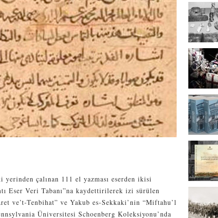
yerinden çalınan 111 el yazması eserden ikisi
ntı Eser Veri Tabanı”na kaydettirilerek izi sürülen
aret ve’t-Tenbihat” ve Yakub es-Sekkaki’nin “Miftahu’l
ennsylvania Üniversitesi Schoenberg Koleksiyonu’nda