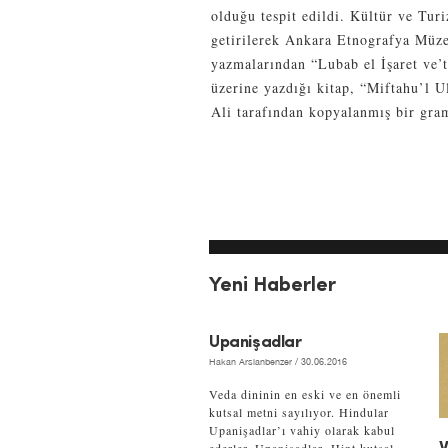
olduğu tespit edildi. Kültür ve Tur
getirilerek Ankara Etnografya Müze
yazmalarından “Lubab el İşaret ve’t
üzerine yazdığı kitap, “Miftahu’l 
Ali tarafından kopyalanmış bir gram
Yeni Haberler
Upanişadlar
Hakan Arslanbenzer
/ 30.06.2016
Veda dininin en eski ve en önemli
kutsal metni sayılıyor. Hindular
Upanişadlar’ı vahiy olarak kabul