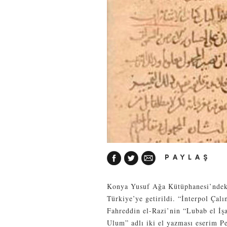
PAYLAŞ
Konya Yusuf Ağa Kütüphanesi’ndeki 
Türkiye’ye getirildi. “İnterpol Çalı
Fahreddin el-Razi’nin “Lubab el İş
Ulum” adlı iki el yazması eserim P