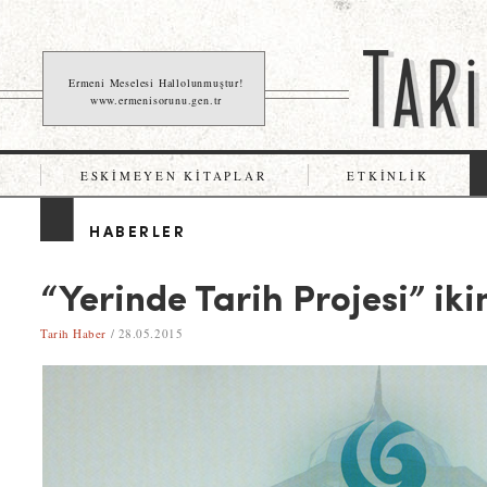
Ermeni Meselesi Hallolunmuştur!
www.ermenisorunu.gen.tr
ESKIMEYEN KITAPLAR
ETKINLIK
HABERLER
“Yerinde Tarih Projesi” iki
Tarih Haber
/ 28.05.2015