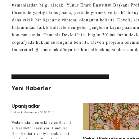
uzmanlardan bilgi alacak. Yunus Emre Enstitüsü Başkanı Prof.
töreninde yaptığı konuşmada, yerinde görmek ve tarihî dok
daha etkili bir öğrenme yöntemi olduğunu belirtti. Develi, sev
bakımından farklı kültürlerden gelen gençlerin kaynaşmasını
konuşmasında, Osmanlı Devleti’nin, bugün 30’dan fazla devlet
coğrafyada hüküm sürdüğünü belirtti. Develi projenin önemi
imparatorluğu tanımak dünya tarihini bilmek açısından son de
Yeni Haberler
Upanişadlar
Hakan Arslanbenzer
/ 30.06.2016
Veda dininin en eski ve en önemli
kutsal metni sayılıyor. Hindular
Upanişadlar’ı vahiy olarak kabul