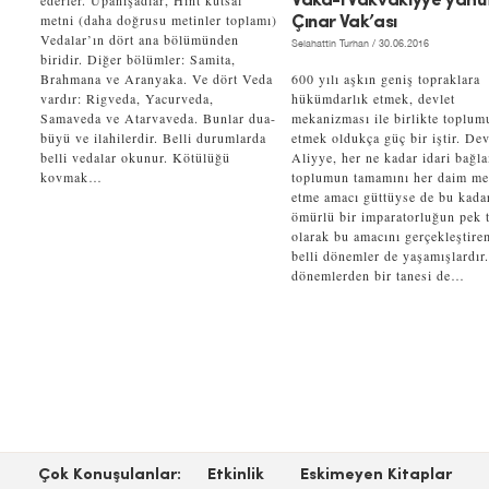
ederler. Upanişadlar, Hint kutsal
Vaka-i Vakvakıyye yahu
metni (daha doğrusu metinler toplamı)
Çınar Vak’ası
Vedalar’ın dört ana bölümünden
Selahattin Turhan
/ 30.06.2016
biridir. Diğer bölümler: Samita,
Brahmana ve Aranyaka. Ve dört Veda
600 yılı aşkın geniş topraklara
vardır: Rigveda, Yacurveda,
hükümdarlık etmek, devlet
Samaveda ve Atarvaveda. Bunlar dua-
mekanizması ile birlikte toplum
büyü ve ilahilerdir. Belli durumlarda
etmek oldukça güç bir iştir. Dev
belli vedalar okunur. Kötülüğü
Aliyye, her ne kadar idari bağl
kovmak…
toplumun tamamını her daim m
etme amacı güttüyse de bu kada
ömürlü bir imparatorluğun pek t
olarak bu amacını gerçekleştire
belli dönemler de yaşamışlardır
dönemlerden bir tanesi de…
Çok Konuşulanlar:
Etkinlik
Eskimeyen Kitaplar