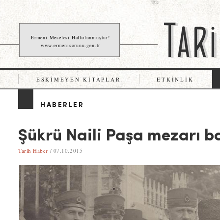
Ermeni Meselesi Hallolunmuştur!
www.ermenisorunu.gen.tr
ESKIMEYEN KITAPLAR
ETKINLIK
HABERLER
Şükrü Naili Paşa mezarı ba
Tarih Haber
/ 07.10.2015