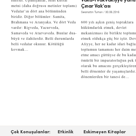
ederler. Upanişadlar, Hint kutsal
Vaka-i Vakvakıyye yahu
metni (daha doğrusu metinler toplamı)
Çınar Vak’ası
Vedalar’ın dört ana bölümünden
Selahattin Turhan
/ 30.06.2016
biridir. Diğer bölümler: Samita,
Brahmana ve Aranyaka. Ve dört Veda
600 yılı aşkın geniş topraklara
vardır: Rigveda, Yacurveda,
hükümdarlık etmek, devlet
Samaveda ve Atarvaveda. Bunlar dua-
mekanizması ile birlikte toplum
büyü ve ilahilerdir. Belli durumlarda
etmek oldukça güç bir iştir. Dev
belli vedalar okunur. Kötülüğü
Aliyye, her ne kadar idari bağl
kovmak…
toplumun tamamını her daim m
etme amacı güttüyse de bu kada
ömürlü bir imparatorluğun pek t
olarak bu amacını gerçekleştire
belli dönemler de yaşamışlardır
dönemlerden bir tanesi de…
Çok Konuşulanlar:
Etkinlik
Eskimeyen Kitaplar