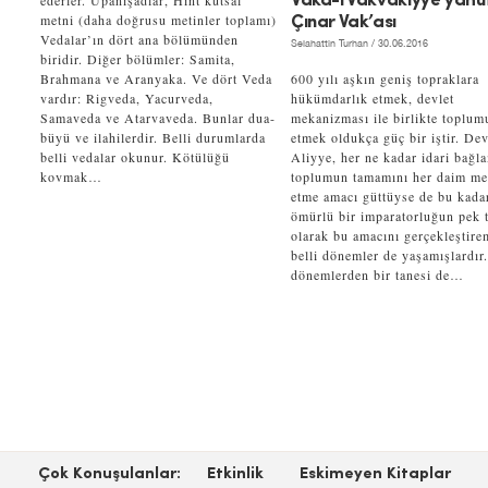
ederler. Upanişadlar, Hint kutsal
Vaka-i Vakvakıyye yahu
metni (daha doğrusu metinler toplamı)
Çınar Vak’ası
Vedalar’ın dört ana bölümünden
Selahattin Turhan
/ 30.06.2016
biridir. Diğer bölümler: Samita,
Brahmana ve Aranyaka. Ve dört Veda
600 yılı aşkın geniş topraklara
vardır: Rigveda, Yacurveda,
hükümdarlık etmek, devlet
Samaveda ve Atarvaveda. Bunlar dua-
mekanizması ile birlikte toplum
büyü ve ilahilerdir. Belli durumlarda
etmek oldukça güç bir iştir. Dev
belli vedalar okunur. Kötülüğü
Aliyye, her ne kadar idari bağl
kovmak…
toplumun tamamını her daim m
etme amacı güttüyse de bu kada
ömürlü bir imparatorluğun pek t
olarak bu amacını gerçekleştire
belli dönemler de yaşamışlardır
dönemlerden bir tanesi de…
Çok Konuşulanlar:
Etkinlik
Eskimeyen Kitaplar