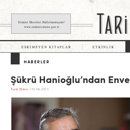
Ermeni Meselesi Hallolunmuştur!
www.ermenisorunu.gen.tr
ESKIMEYEN KITAPLAR
ETKINLIK
HABERLER
Şükrü Hanioğlu’ndan Enver
Tarih Haber
/ 01.06.2015