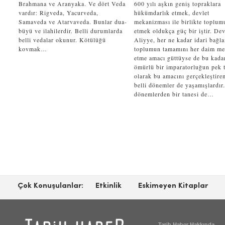
Brahmana ve Aranyaka. Ve dört Veda
600 yılı aşkın geniş topraklara
vardır: Rigveda, Yacurveda,
hükümdarlık etmek, devlet
Samaveda ve Atarvaveda. Bunlar dua-
mekanizması ile birlikte toplum
büyü ve ilahilerdir. Belli durumlarda
etmek oldukça güç bir iştir. Dev
belli vedalar okunur. Kötülüğü
Aliyye, her ne kadar idari bağl
kovmak…
toplumun tamamını her daim m
etme amacı güttüyse de bu kada
ömürlü bir imparatorluğun pek t
olarak bu amacını gerçekleştire
belli dönemler de yaşamışlardır
dönemlerden bir tanesi de…
Çok Konuşulanlar:
Etkinlik
Eskimeyen Kitaplar
Tarih Haber Hakkında