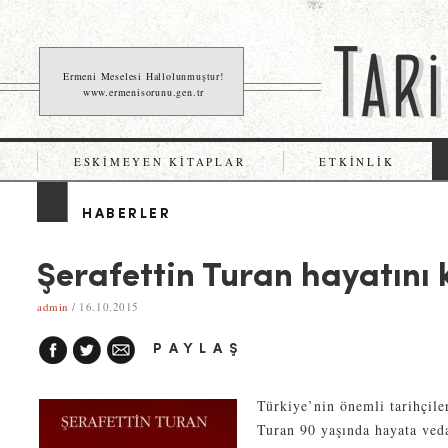
Ermeni Meselesi Hallolunmuştur!
www.ermenisorunu.gen.tr
ESKIMEYEN KITAPLAR
ETKINLIK
HABERLER
Şerafettin Turan hayatını 
admin
/ 16.10.2015
PAYLAŞ
Türkiye’nin önemli tarihçile
Turan 90 yaşında hayata veda