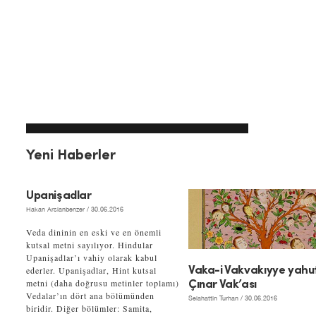
Yeni Haberler
Upanişadlar
Hakan Arslanbenzer
/ 30.06.2016
Veda dininin en eski ve en önemli
kutsal metni sayılıyor. Hindular
Upanişadlar’ı vahiy olarak kabul
ederler. Upanişadlar, Hint kutsal
Vaka-i Vakvakıyye yahu
metni (daha doğrusu metinler toplamı)
Çınar Vak’ası
Vedalar’ın dört ana bölümünden
Selahattin Turhan
/ 30.06.2016
biridir. Diğer bölümler: Samita,