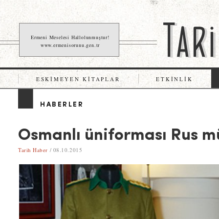
Ermeni Meselesi Hallolunmuştur!
www.ermenisorunu.gen.tr
ESKIMEYEN KITAPLAR
ETKINLIK
HABERLER
Osmanlı üniforması Rus m
Tarih Haber
/ 08.10.2015