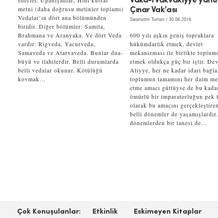
ederler. Upanişadlar, Hint kutsal
Vaka-i Vakvakıyye yahu
metni (daha doğrusu metinler toplamı)
Çınar Vak’ası
Vedalar’ın dört ana bölümünden
Selahattin Turhan
/ 30.06.2016
biridir. Diğer bölümler: Samita,
Brahmana ve Aranyaka. Ve dört Veda
600 yılı aşkın geniş topraklara
vardır: Rigveda, Yacurveda,
hükümdarlık etmek, devlet
Samaveda ve Atarvaveda. Bunlar dua-
mekanizması ile birlikte toplum
büyü ve ilahilerdir. Belli durumlarda
etmek oldukça güç bir iştir. Dev
belli vedalar okunur. Kötülüğü
Aliyye, her ne kadar idari bağl
kovmak…
toplumun tamamını her daim m
etme amacı güttüyse de bu kada
ömürlü bir imparatorluğun pek t
olarak bu amacını gerçekleştire
belli dönemler de yaşamışlardır
dönemlerden bir tanesi de…
Çok Konuşulanlar:
Etkinlik
Eskimeyen Kitaplar