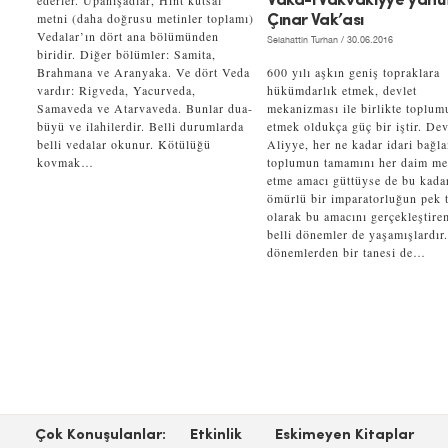
ederler. Upanişadlar, Hint kutsal
Vaka-i Vakvakıyye yahu
metni (daha doğrusu metinler toplamı)
Çınar Vak’ası
Vedalar’ın dört ana bölümünden
Selahattin Turhan
/ 30.06.2016
biridir. Diğer bölümler: Samita,
Brahmana ve Aranyaka. Ve dört Veda
600 yılı aşkın geniş topraklara
vardır: Rigveda, Yacurveda,
hükümdarlık etmek, devlet
Samaveda ve Atarvaveda. Bunlar dua-
mekanizması ile birlikte toplum
büyü ve ilahilerdir. Belli durumlarda
etmek oldukça güç bir iştir. Dev
belli vedalar okunur. Kötülüğü
Aliyye, her ne kadar idari bağl
kovmak…
toplumun tamamını her daim m
etme amacı güttüyse de bu kada
ömürlü bir imparatorluğun pek t
olarak bu amacını gerçekleştire
belli dönemler de yaşamışlardır
dönemlerden bir tanesi de…
Çok Konuşulanlar:
Etkinlik
Eskimeyen Kitaplar