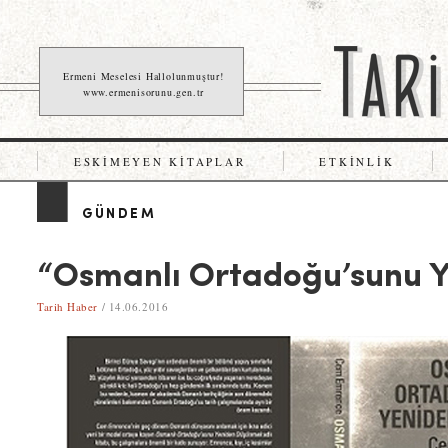
Ermeni Meselesi Hallolunmuştur!
www.ermenisorunu.gen.tr
ESKIMEYEN KITAPLAR
ETKINLIK
GÜNDEM
“Osmanlı Ortadoğu’sunu 
Tarih Haber
/ 14.06.2016