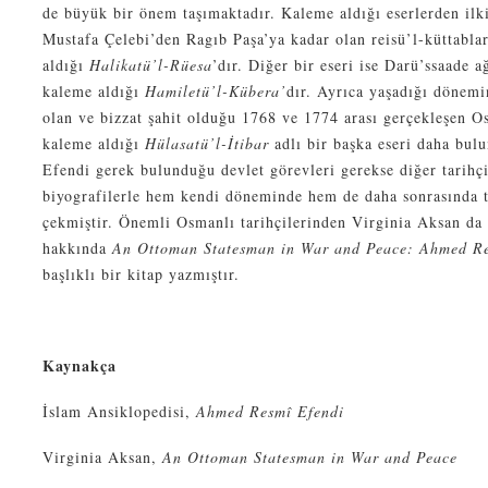
de büyük bir önem taşımaktadır. Kaleme aldığı eserlerden ilk
Mustafa Çelebi’den Ragıb Paşa’ya kadar olan reisü’l-küttablar
aldığı
Halikatü’l-Rüesa
’dır. Diğer bir eseri ise Darü’ssaade a
kaleme aldığı
Hamiletü’l-Kübera’
dır. Ayrıca yaşadığı dönemi
olan ve bizzat şahit olduğu 1768 ve 1774 arası gerçekleşen O
kaleme aldığı
Hülasatü’l-İtibar
adlı bir başka eseri daha bu
Efendi gerek bulunduğu devlet görevleri gerekse diğer tarihçi
biyografilerle hem kendi döneminde hem de daha sonrasında ta
çekmiştir. Önemli Osmanlı tarihçilerinden Virginia Aksan d
hakkında
An Ottoman Statesman in War and Peace: Ahmed Re
başlıklı bir kitap yazmıştır.
Kaynakça
İslam Ansiklopedisi,
Ahmed Resmî Efendi
Virginia Aksan,
An Ottoman Statesman in War and Peace