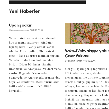
Yeni Haberler
Upanişadlar
Hakan Arslanbenzer
/ 30.06.2016
Veda dininin en eski ve en önemli
kutsal metni sayılıyor. Hindular
Upanişadlar’ı vahiy olarak kabul
ederler. Upanişadlar, Hint kutsal
Vaka-i Vakvakıyye yahu
metni (daha doğrusu metinler toplamı)
Çınar Vak’ası
Vedalar’ın dört ana bölümünden
Selahattin Turhan
/ 30.06.2016
biridir. Diğer bölümler: Samita,
Brahmana ve Aranyaka. Ve dört Veda
600 yılı aşkın geniş topraklara
vardır: Rigveda, Yacurveda,
hükümdarlık etmek, devlet
Samaveda ve Atarvaveda. Bunlar dua-
mekanizması ile birlikte toplum
büyü ve ilahilerdir. Belli durumlarda
etmek oldukça güç bir iştir. Dev
belli vedalar okunur. Kötülüğü
Aliyye, her ne kadar idari bağl
kovmak…
toplumun tamamını her daim m
etme amacı güttüyse de bu kada
ömürlü bir imparatorluğun pek t
olarak bu amacını gerçekleştire
belli dönemler de yaşamışlardır