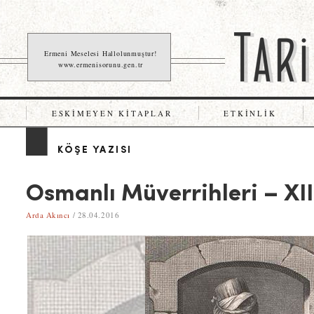
Ermeni Meselesi Hallolunmuştur!
www.ermenisorunu.gen.tr
ESKIMEYEN KITAPLAR
ETKINLIK
KÖŞE YAZISI
Osmanlı Müverrihleri – XI
Arda Akıncı
/ 28.04.2016