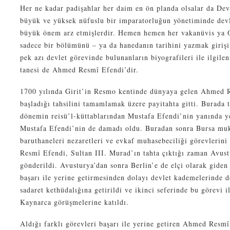
Her ne kadar padişahlar her daim en ön planda olsalar da Dev
büyük ve yüksek nüfuslu bir imparatorluğun yönetiminde devl
büyük önem arz etmişlerdir. Hemen hemen her vakanüvis ya O
sadece bir bölümünü – ya da hanedanın tarihini yazmak giriş
pek azı devlet görevinde bulunanların biyografileri ile ilgilenm
tanesi de Ahmed Resmî Efendi’dir.
1700 yılında Girit’in Resmo kentinde dünyaya gelen Ahmed R
başladığı tahsilini tamamlamak üzere payitahta gitti. Burada 
dönemin reisü’l-küttablarından Mustafa Efendi’nin yanında ye
Mustafa Efendi’nin de damadı oldu. Buradan sonra Bursa muka
baruthaneleri nezaretleri ve evkaf muhasebeciliği görevlerini
Resmî Efendi, Sultan III. Murad’ın tahta çıktığı zaman Avust
gönderildi. Avusturya’dan sonra Berlin’e de elçi olarak gide
başarı ile yerine getirmesinden dolayı devlet kademelerinde d
sadaret kethüdalığına getirildi ve ikinci seferinde bu görevi 
Kaynarca görüşmelerine katıldı.
Aldığı farklı görevleri başarı ile yerine getiren Ahmed Resmî 