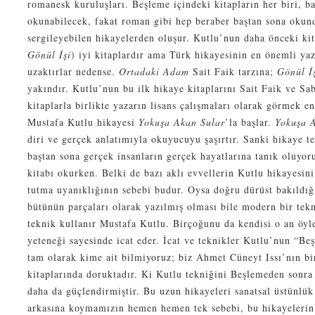
romanesk kuruluşları. Beşleme içindeki kitapların her biri, b
okunabilecek, fakat roman gibi hep beraber baştan sona okund
sergileyebilen hikayelerden oluşur. Kutlu’nun daha önceki kit
Gönül İşi
) iyi kitaplardır ama Türk hikayesinin en önemli ya
uzaktırlar nedense.
Ortadaki Adam
Sait Faik tarzına;
Gönül İ
yakındır. Kutlu’nun bu ilk hikaye kitaplarını Sait Faik ve Sa
kitaplarla birlikte yazarın lisans çalışmaları olarak görmek e
Mustafa Kutlu hikayesi
Yokuşa Akan Sular
’la başlar.
Yokuşa 
diri ve gerçek anlatımıyla okuyucuyu şaşırtır. Sanki hikaye t
baştan sona gerçek insanların gerçek hayatlarına tanık oluyoru
kitabı okurken. Belki de bazı aklı evvellerin Kutlu hikayesin
tutma uyanıklığının sebebi budur. Oysa doğru dürüst bakıldığ
bütünün parçaları olarak yazılmış olması bile modern bir tekn
teknik kullanır Mustafa Kutlu. Birçoğunu da kendisi o an öyle
yeteneği sayesinde icat eder. İcat ve teknikler Kutlu’nun “Beş
tam olarak kime ait bilmiyoruz; biz Ahmet Cüneyt Issı’nın bi
kitaplarında doruktadır. Ki Kutlu tekniğini Beşlemeden sonra
daha da güçlendirmiştir. Bu uzun hikayeleri sanatsal üstünlü
arkasına koymamızın hemen hemen tek sebebi, bu hikayelerin 