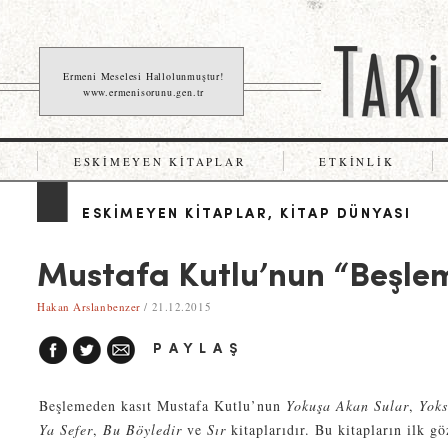
Ermeni Meselesi Hallolunmuştur!
www.ermenisorunu.gen.tr
ESKIMEYEN KITAPLAR
ETKINLIK
ESKIMEYEN KITAPLAR
,
KITAP DÜNYASI
Mustafa Kutlu’nun “Beşle
Hakan Arslanbenzer
/ 21.12.2015
PAYLAŞ
Beşlemeden kasıt Mustafa Kutlu’nun
Yokuşa Akan Sular
,
Yoks
Ya Sefer
,
Bu Böyledir
ve
Sır
kitaplarıdır. Bu kitapların ilk gö