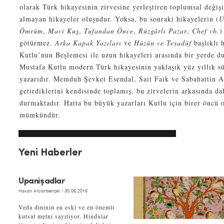
olarak Türk hikayesinin zirvesine yerleştiren toplumsal deği
almayan hikayeler oluşudur. Yoksa, bu sonraki hikayelerin (
U
Ömrüm
,
Mavi Kuş
,
Tufandan Önce
,
Rüzgârlı Pazar
,
Chef vb.
)
götürmez.
Arka Kapak Yazıları
ve
Hüzün ve Tesadüf
başlıklı h
Kutlu’nun Beşlemesi ile uzun hikayeleri arasında bir yerde dur
Mustafa Kutlu modern Türk hikayesinin yaklaşık yüz yıllık sü
yazarıdır. Memduh Şevket Esendal, Sait Faik ve Sabahattin A
getirdiklerini kendisinde toplamış, bu zirvelerin arkasında da
durmaktadır. Hatta bu büyük yazarları Kutlu için birer öncü
mümkündür.
Yeni Haberler
Upanişadlar
Hakan Arslanbenzer
/ 30.06.2016
Veda dininin en eski ve en önemli
kutsal metni sayılıyor. Hindular