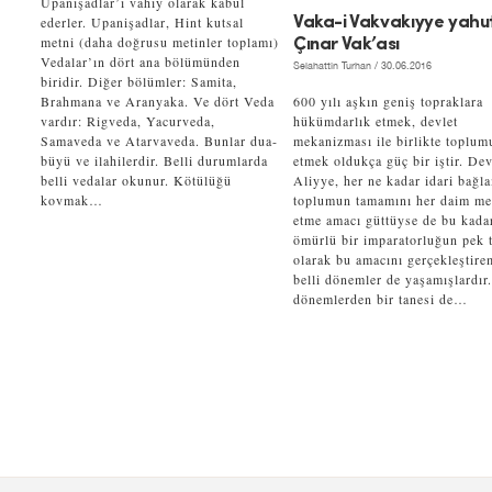
Upanişadlar’ı vahiy olarak kabul
ederler. Upanişadlar, Hint kutsal
Vaka-i Vakvakıyye yahu
metni (daha doğrusu metinler toplamı)
Çınar Vak’ası
Vedalar’ın dört ana bölümünden
Selahattin Turhan
/ 30.06.2016
biridir. Diğer bölümler: Samita,
Brahmana ve Aranyaka. Ve dört Veda
600 yılı aşkın geniş topraklara
vardır: Rigveda, Yacurveda,
hükümdarlık etmek, devlet
Samaveda ve Atarvaveda. Bunlar dua-
mekanizması ile birlikte toplum
büyü ve ilahilerdir. Belli durumlarda
etmek oldukça güç bir iştir. Dev
belli vedalar okunur. Kötülüğü
Aliyye, her ne kadar idari bağl
kovmak…
toplumun tamamını her daim m
etme amacı güttüyse de bu kada
ömürlü bir imparatorluğun pek t
olarak bu amacını gerçekleştire
belli dönemler de yaşamışlardır
dönemlerden bir tanesi de…