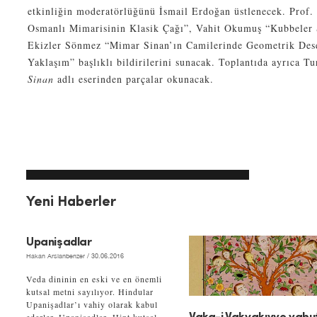
etkinliğin moderatörlüğünü İsmail Erdoğan üstlenecek. Prof.
Osmanlı Mimarisinin Klasik Çağı”, Vahit Okumuş “Kubbeler S
Ekizler Sönmez “Mimar Sinan’ın Camilerinde Geometrik Dese
Yaklaşım” başlıklı bildirilerini sunacak. Toplantıda ayrıca T
Sinan
adlı eserinden parçalar okunacak.
Yeni Haberler
Upanişadlar
Hakan Arslanbenzer
/ 30.06.2016
Veda dininin en eski ve en önemli
kutsal metni sayılıyor. Hindular
Upanişadlar’ı vahiy olarak kabul