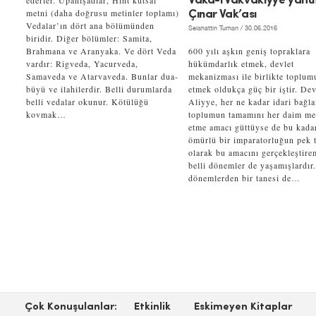
ederler. Upanişadlar, Hint kutsal
Vaka-i Vakvakıyye yahu
metni (daha doğrusu metinler toplamı)
Çınar Vak’ası
Vedalar’ın dört ana bölümünden
Selahattin Turhan
/ 30.06.2016
biridir. Diğer bölümler: Samita,
Brahmana ve Aranyaka. Ve dört Veda
600 yılı aşkın geniş topraklara
vardır: Rigveda, Yacurveda,
hükümdarlık etmek, devlet
Samaveda ve Atarvaveda. Bunlar dua-
mekanizması ile birlikte toplum
büyü ve ilahilerdir. Belli durumlarda
etmek oldukça güç bir iştir. Dev
belli vedalar okunur. Kötülüğü
Aliyye, her ne kadar idari bağl
kovmak…
toplumun tamamını her daim m
etme amacı güttüyse de bu kada
ömürlü bir imparatorluğun pek t
olarak bu amacını gerçekleştire
belli dönemler de yaşamışlardır
dönemlerden bir tanesi de…
Çok Konuşulanlar:
Etkinlik
Eskimeyen Kitaplar