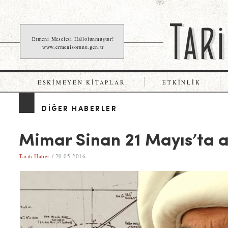
Ermeni Meselesi Hallolunmuştur!
www.ermenisorunu.gen.tr
ESKIMEYEN KITAPLAR
ETKINLIK
DIĞER HABERLER
Mimar Sinan 21 Mayıs’ta 
Tarih Haber
/ 20.05.2016