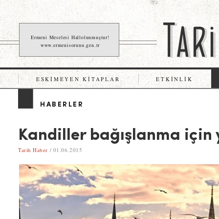
Ermeni Meselesi Hallolunmuştur!
www.ermenisorunu.gen.tr
ESKIMEYEN KITAPLAR
ETKINLIK
HABERLER
Kandiller bağışlanma için 
Tarih Haber
/ 01.06.2015