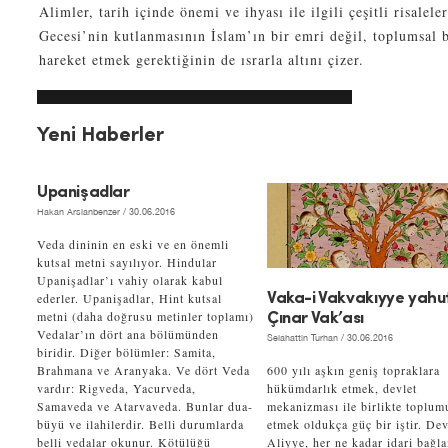
Alimler, tarih içinde önemi ve ihyası ile ilgili çeşitli risalel
Gecesi’nin kutlanmasının İslam’ın bir emri değil, toplumsal 
hareket etmek gerektiğinin de ısrarla altını çizer.
Yeni Haberler
Upanişadlar
Hakan Arslanbenzer
/ 30.06.2016
Veda dininin en eski ve en önemli
kutsal metni sayılıyor. Hindular
Upanişadlar’ı vahiy olarak kabul
ederler. Upanişadlar, Hint kutsal
Vaka-i Vakvakıyye yahu
metni (daha doğrusu metinler toplamı)
Çınar Vak’ası
Vedalar’ın dört ana bölümünden
Selahattin Turhan
/ 30.06.2016
biridir. Diğer bölümler: Samita,
Brahmana ve Aranyaka. Ve dört Veda
600 yılı aşkın geniş topraklara
vardır: Rigveda, Yacurveda,
hükümdarlık etmek, devlet
Samaveda ve Atarvaveda. Bunlar dua-
mekanizması ile birlikte toplum
büyü ve ilahilerdir. Belli durumlarda
etmek oldukça güç bir iştir. Dev
belli vedalar okunur. Kötülüğü
Aliyye, her ne kadar idari bağl