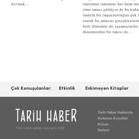
kovmak…
toplumun tamamını her daim m
etme amacı güttüyse de bu kada
ömürlü bir imparatorluğun pek t
olarak bu amacını gerçekleştire
belli dönemler de yaşamışlardır
dönemlerden bir tanesi de…
Çok Konuşulanlar:
Etkinlik
Eskimeyen Kitaplar
Tarih Haber Hakkında
Kullanım Koşulları
Künye
Tüm hakları saklıdır copyright 2026
İletişim