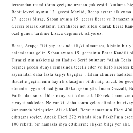
icrasından resmî tören geçişine uzanan çok çeşitli kutlama biç
Rebiülevvel ayının 12. gecesi Mevlid, Recep ayının ilk cuma 
27. gecesi Miraç, Şaban ayının 15. gecesi Berat ve Ramazan a
Gecesi olarak kutlanır. Tarihhaber.net ailesi olarak Berat Kan
özel günün tarihine kısaca değinmek istiyoruz.
Berat, Arapça “iki şey arasında ilişki olmaması, kişinin bir 
anlamlarına gelir. Şaban ayının 15. gecesinin Berat Kandili o
Tirmizî’nin naklettiği şu Hadis-i Şerif bulunur: “Allah Teala
beşinci gecesi dünya semasında tecelli eder ve Kelb kabilesi k
sayısından daha fazla kişiyi bağışlar”. İslam alimleri hadiste
ibadetle geçirmenin hayırlı olacağını bildirmiş, ancak bu gece
etmenin uygun olmadığına dikkat çekmiştir. İmam Gazzali, Be
Fatiha’dan sonra İhlas okuyarak kılınacak 100 rekat namazın 
rivayet nakleder. Ne var ki, daha sonra gelen alimler bu riva
konusunda birleşirler. Ali el-Kârî, Berat namazının Hicri 400
çıktığını söyler. Ancak Hicrî 272 yılında ölen Fakihî’nin ese
100 rekatlı bir namazla ihya ettiklerine ilişkin bilgi yer alır.