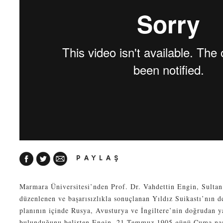
PAYLAŞ
Marmara Üniversitesi’nden Prof. Dr. Vahdettin Engin, Sultan
düzenlenen ve başarısızlıkla sonuçlanan Yıldız Suikastı’nın de
planının içinde Rusya, Avusturya ve İngiltere’nin doğrudan y
bulunduğunu belirten Engin, 21 Temmuz 1905 günü Cuma nam