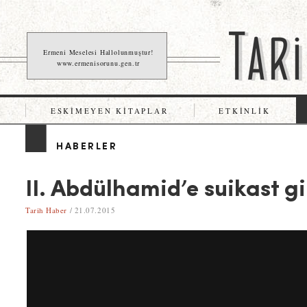
Ermeni Meselesi Hallolunmuştur!
www.ermenisorunu.gen.tr
ESKIMEYEN KITAPLAR
ETKINLIK
HABERLER
II. Abdülhamid’e suikast gi
Tarih Haber
/ 21.07.2015