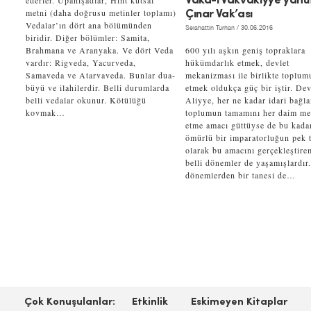
ederler. Upanişadlar, Hint kutsal
Vaka-i Vakvakıyye yahu
metni (daha doğrusu metinler toplamı)
Çınar Vak’ası
Vedalar’ın dört ana bölümünden
Selahattin Turhan
/ 30.06.2016
biridir. Diğer bölümler: Samita,
Brahmana ve Aranyaka. Ve dört Veda
600 yılı aşkın geniş topraklara
vardır: Rigveda, Yacurveda,
hükümdarlık etmek, devlet
Samaveda ve Atarvaveda. Bunlar dua-
mekanizması ile birlikte toplum
büyü ve ilahilerdir. Belli durumlarda
etmek oldukça güç bir iştir. Dev
belli vedalar okunur. Kötülüğü
Aliyye, her ne kadar idari bağl
kovmak…
toplumun tamamını her daim m
etme amacı güttüyse de bu kada
ömürlü bir imparatorluğun pek t
olarak bu amacını gerçekleştire
belli dönemler de yaşamışlardır
dönemlerden bir tanesi de…
Çok Konuşulanlar:
Etkinlik
Eskimeyen Kitaplar