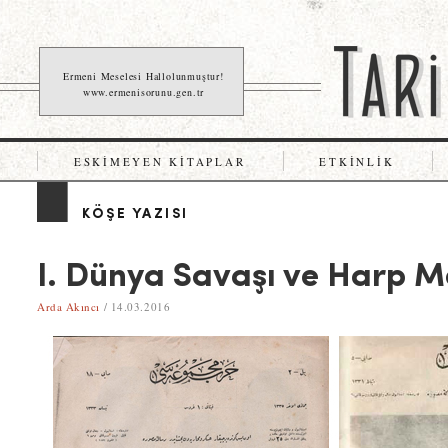
Ermeni Meselesi Hallolunmuştur!
www.ermenisorunu.gen.tr
ESKIMEYEN KITAPLAR
ETKINLIK
KÖŞE YAZISI
I. Dünya Savaşı ve Harp 
Arda Akıncı
/ 14.03.2016