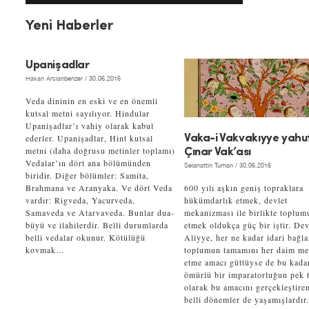
Yeni Haberler
Upanişadlar
Hakan Arslanbenzer
/ 30.06.2016
Veda dininin en eski ve en önemli
kutsal metni sayılıyor. Hindular
Upanişadlar’ı vahiy olarak kabul
ederler. Upanişadlar, Hint kutsal
Vaka-i Vakvakıyye yahu
metni (daha doğrusu metinler toplamı)
Çınar Vak’ası
Vedalar’ın dört ana bölümünden
Selahattin Turhan
/ 30.06.2016
biridir. Diğer bölümler: Samita,
Brahmana ve Aranyaka. Ve dört Veda
600 yılı aşkın geniş topraklara
vardır: Rigveda, Yacurveda,
hükümdarlık etmek, devlet
Samaveda ve Atarvaveda. Bunlar dua-
mekanizması ile birlikte toplum
büyü ve ilahilerdir. Belli durumlarda
etmek oldukça güç bir iştir. Dev
belli vedalar okunur. Kötülüğü
Aliyye, her ne kadar idari bağl
kovmak…
toplumun tamamını her daim m
etme amacı güttüyse de bu kada
ömürlü bir imparatorluğun pek t
olarak bu amacını gerçekleştire
belli dönemler de yaşamışlardır