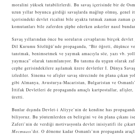
moralini yüksek tutabilirlerdi. Bu savaş içerisinde bir de O
uzun yıllar boyunca girdiği savaşlarda mağlup olmuş, genel i
içerisindeki devlet ricalini bile ayakta tutmak zaman zaman
komutanları bile zaferden şüphe ederken askerler nasıl bundan
Savaş yıllarından önce bu soruların cevaplarını birçok devlet
Dil Kurumu Sözlüğü’nde propaganda, “Bir öğreti, düşünce ve
tanıtmak, benimsetmek ve yaymak amacıyla söz, yazı vb. yolla
yaymaca” olarak tanımlanıyor. Bu tanıma da uygun olarak zafe
cephe gerisindekilere aşılamak üzere devletler I. Dünya Savaşı
izlediler. Sinema ve afişler savaş sürecinde ön plana çıkan yol
gibi Almanya, Avusturya-Macaristan, Bulgaristan ve Osmanlı’
İttifak Devletleri de propaganda amaçlı kartpostallar, afişler,
üretti.
Bunlar dışında Devlet-i Aliyye’nin de kendine has propaganda
biliyoruz. Bu yöntemlerden en belirgini ve ön plana çıkanı i
Zaferi’nin de verdiği motivasyonla devlet inisiyatifi ile çıka
Mecmuası
’dır. O döneme kadar Osmanlı’nın propaganda araçla