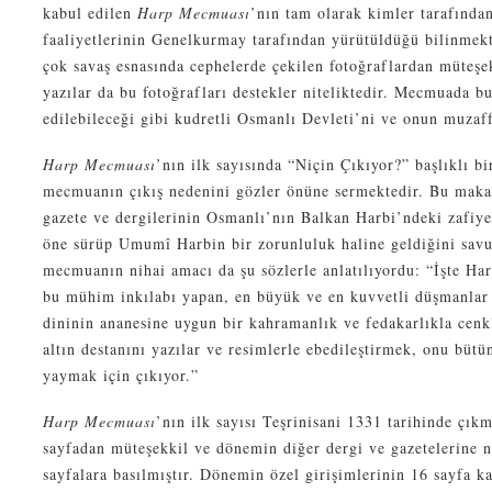
kabul edilen
Harp Mecmuası
’nın tam olarak kimler tarafında
faaliyetlerinin Genelkurmay tarafından yürütüldüğü bilinmek
çok savaş esnasında cephelerde çekilen fotoğraflardan müteşe
yazılar da bu fotoğrafları destekler niteliktedir. Mecmuada b
edilebileceği gibi kudretli Osmanlı Devleti’ni ve onun muzaff
Harp Mecmuası
’nın ilk sayısında “Niçin Çıkıyor?” başlıklı 
mecmuanın çıkış nedenini gözler önüne sermektedir. Bu maka
gazete ve dergilerinin Osmanlı’nın Balkan Harbi’ndeki zafiyet
öne sürüp Umumî Harbin bir zorunluluk haline geldiğini sav
mecmuanın nihai amacı da şu sözlerle anlatılıyordu: “İşte H
bu mühim inkılabı yapan, en büyük ve en kuvvetli düşmanlar 
dininin ananesine uygun bir kahramanlık ve fedakarlıkla ce
altın destanını yazılar ve resimlerle ebedileştirmek, onu büt
yaymak için çıkıyor.”
Harp Mecmuası
’nın ilk sayısı Teşrinisani 1331 tarihinde çı
sayfadan müteşekkil ve dönemin diğer dergi ve gazetelerine n
sayfalara basılmıştır. Dönemin özel girişimlerinin 16 sayfa 