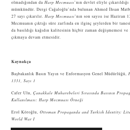
olmadığından da
Harp Mecmuası
’nın devlet eliyle çıkarıldı
mümkündür. Dergi Cağaloğlu’nda bulunan Ahmed İhsan Matbaa
27 sayı çıkarılır.
Harp Mecmuası
’nın son sayısı ise Haziran 1
Mecmuanın çıktığı süre zarfında en ilginç şeylerden bir tanesi
da basıldığı kağıdın kalitesinin hiçbir zaman değişmemesi ve
çıkmaya devam etmesidir.
Kaynakça
Başbakanlık Basın Yayın ve Enformasyon Genel Müdürlüğü,
1331, Sayı 1
Cafer Ulu,
Çanakkale Muharebeleri Sırasında Basının Propa
Kullanılması: Harp Mecmuası Örneği
Erol Köroğlu,
Ottoman Propaganda and Turkish Identity: Lit
World War I