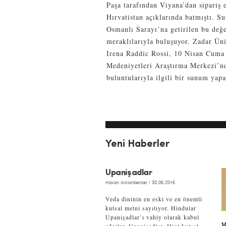
Paşa tarafından Viyana’dan sipariş 
Hırvatistan açıklarında batmıştı. Su
Osmanlı Sarayı’na getirilen bu değe
meraklılarıyla buluşuyor. Zadar Üni
Irena Raddic Rossi, 10 Nisan Cuma
Medeniyetleri Araştırma Merkezi’nd
buluntularıyla ilgili bir sunum yap
Yeni Haberler
Upanişadlar
Hakan Arslanbenzer
/ 30.06.2016
Veda dininin en eski ve en önemli
kutsal metni sayılıyor. Hindular
Upanişadlar’ı vahiy olarak kabul