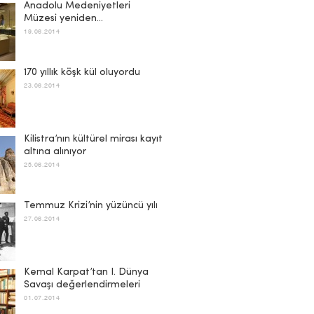
Anadolu Medeniyetleri
Müzesi yeniden…
19.06.2014
170 yıllık köşk kül oluyordu
23.06.2014
Kilistra’nın kültürel mirası kayıt
altına alınıyor
25.06.2014
Temmuz Krizi’nin yüzüncü yılı
27.06.2014
Kemal Karpat’tan I. Dünya
Savaşı değerlendirmeleri
01.07.2014