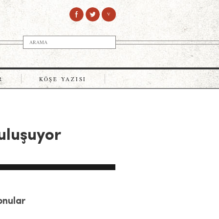
V
R
KÖŞE YAZISI
buluşuyor
Konular