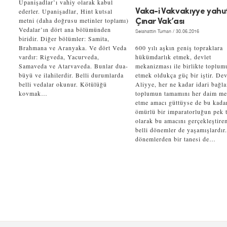
Upanişadlar’ı vahiy olarak kabul
ederler. Upanişadlar, Hint kutsal
Vaka-i Vakvakıyye yahu
metni (daha doğrusu metinler toplamı)
Çınar Vak’ası
Vedalar’ın dört ana bölümünden
Selahattin Turhan
/ 30.06.2016
biridir. Diğer bölümler: Samita,
Brahmana ve Aranyaka. Ve dört Veda
600 yılı aşkın geniş topraklara
vardır: Rigveda, Yacurveda,
hükümdarlık etmek, devlet
Samaveda ve Atarvaveda. Bunlar dua-
mekanizması ile birlikte toplum
büyü ve ilahilerdir. Belli durumlarda
etmek oldukça güç bir iştir. Dev
belli vedalar okunur. Kötülüğü
Aliyye, her ne kadar idari bağl
kovmak…
toplumun tamamını her daim m
etme amacı güttüyse de bu kada
ömürlü bir imparatorluğun pek t
olarak bu amacını gerçekleştire
belli dönemler de yaşamışlardır
dönemlerden bir tanesi de…