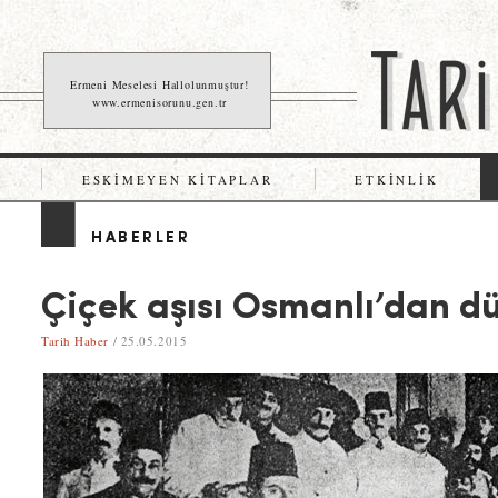
Ermeni Meselesi Hallolunmuştur!
www.ermenisorunu.gen.tr
ESKIMEYEN KITAPLAR
ETKINLIK
HABERLER
Çiçek aşısı Osmanlı’dan d
Tarih Haber
/ 25.05.2015