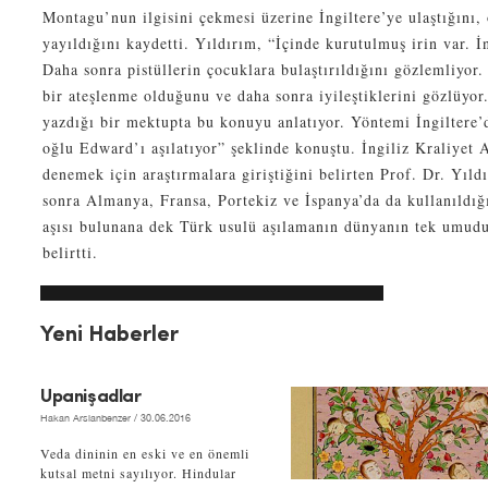
Montagu’nun ilgisini çekmesi üzerine İngiltere’ye ulaştığını,
yayıldığını kaydetti. Yıldırım, “İçinde kurutulmuş irin var. İ
Daha sonra pistüllerin çocuklara bulaştırıldığını gözlemliyor
bir ateşlenme olduğunu ve daha sonra iyileştiklerini gözlüyor
yazdığı bir mektupta bu konuyu anlatıyor. Yöntemi İngiltere’
oğlu Edward’ı aşılatıyor” şeklinde konuştu. İngiliz Kraliyet A
denemek için araştırmalara giriştiğini belirten Prof. Dr. Yıldı
sonra Almanya, Fransa, Portekiz ve İspanya’da da kullanıldığ
aşısı bulunana dek Türk usulü aşılamanın dünyanın tek umudu
belirtti.
Yeni Haberler
Upanişadlar
Hakan Arslanbenzer
/ 30.06.2016
Veda dininin en eski ve en önemli
kutsal metni sayılıyor. Hindular