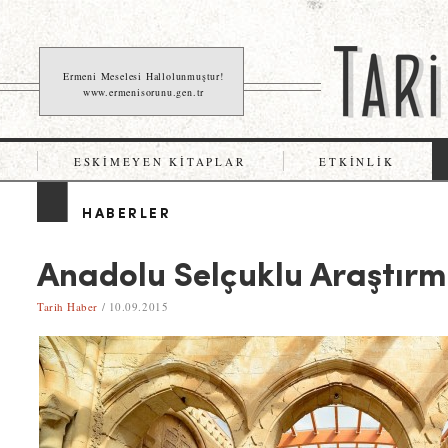
Ermeni Meselesi Hallolunmuştur!
www.ermenisorunu.gen.tr
ESKIMEYEN KITAPLAR
ETKINLIK
HABERLER
Anadolu Selçuklu Araştırm
Tarih Haber
/ 10.09.2015