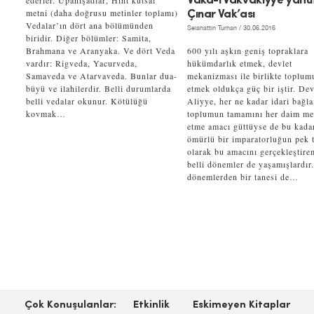
ederler. Upanişadlar, Hint kutsal
Vaka-i Vakvakıyye yahu
metni (daha doğrusu metinler toplamı)
Çınar Vak’ası
Vedalar’ın dört ana bölümünden
Selahattin Turhan
/ 30.06.2016
biridir. Diğer bölümler: Samita,
Brahmana ve Aranyaka. Ve dört Veda
600 yılı aşkın geniş topraklara
vardır: Rigveda, Yacurveda,
hükümdarlık etmek, devlet
Samaveda ve Atarvaveda. Bunlar dua-
mekanizması ile birlikte toplum
büyü ve ilahilerdir. Belli durumlarda
etmek oldukça güç bir iştir. Dev
belli vedalar okunur. Kötülüğü
Aliyye, her ne kadar idari bağl
kovmak…
toplumun tamamını her daim m
etme amacı güttüyse de bu kada
ömürlü bir imparatorluğun pek t
olarak bu amacını gerçekleştire
belli dönemler de yaşamışlardır
dönemlerden bir tanesi de…
Çok Konuşulanlar:
Etkinlik
Eskimeyen Kitaplar