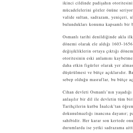
ikinci cildinde padişahın otoritesin
mücadelelerini gözler önüne seriyor
valide sultan, sadrazam, yeniçeri, u
bulundukları konuma kapsamlı bir b
Osmanlı tarihi denildiğinde akla il
dönemi olarak ele aldığı 1603-1656 
değişikliklerin ortaya çıktığı dönem
otoritesinin eski anlamını kaybetme
daha etkin figürler olarak yer alma
düşürülmesi ve bütçe açıklarıdır. 
sebep olduğu masraflar, bu bütçe aç
Cihan devleti Osmanlı’nın yaşadığı
anlaşılır bir dil ile devletin tüm bir
Tarihçilerin kutbu İnalcık’tan öğren
dokunulmazlığı inancına dayanır; pa
sahibidir. Her karar son kertede on
durumlarda ise yetki sadrazama aitti