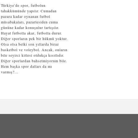
Türkiye’de spor, futbolun
tahakkümünde yapılır. Cumadan
pazara kadar oynanan futbol
müsabakaları, pazartesiden cuma
gününe kadar konuşulur tartışılır.
Hayat futbolla akar, futbolla durur.
Diğer sporların pek bir hükmü yoktur.
Olsa olsa belki son yıllarda biraz
basketbol ve voleybol. Ancak, onların
bile seyirci kitlesi oldukça kısıtlıdır.
Diğer sporlardan bahsetmiyorum bile.
Hem başka spor dalları da mı
varmış?…