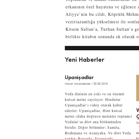
erkanının özel hayatına ve eğlence 
Aliyye’nin bu cildi, Köprülü Mehmed
veziriazamlığa yükselmesi ile sonl
Kösem Sultan’a, Turhan Sultan’a gele
birlikte kitabın sonunda ek olarak 
Yeni Haberler
Upanişadlar
Hakan Arslanbenzer
/ 30.06.2016
Veda dininin en eski ve en önemli
kutsal metni sayılıyor. Hindular
Upanişadlar’ı vahiy olarak kabul
ederler. Upanişadlar, Hint kutsal
V
metni (daha doğrusu metinler toplamı)
Ç
Vedalar’ın dört ana bölümünden
Se
biridir. Diğer bölümler: Samita,
Brahmana ve Aranyaka. Ve dört Veda
6
vardır: Rigveda, Yacurveda,
h