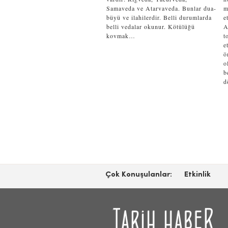
Samaveda ve Atarvaveda. Bunlar dua-
m
büyü ve ilahilerdir. Belli durumlarda
e
belli vedalar okunur. Kötülüğü
A
kovmak…
t
e
ö
o
b
d
Çok Konuşulanlar:
Etkinlik