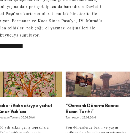
anlayışına dair pek çok ipucu da barındıran Devlet-i
 Paşa’nın kurtarıcı olarak mutlak bir otorite ile
anıyor. Fermanar ve Koca Sinan Paşa’ya, IV. Murad’a,
n telhisler, pek çoğu el yazması orijinalleri ile
okuyucuya sunuluyor.
aka-i Vakvakıyye yahut
“Osmanlı Dönemi Bosna
ınar Vak’ası
Basın Tarihi”
lahattin Turhan
/ 30.06.2016
Tarih Haber
/ 29.06.2016
00 yılı aşkın geniş topraklara
Son dönemlerde basın ve yayın
ükümdarlık etmek, devlet
tarihine dair kitaplar ve araştırmalar