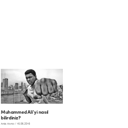
Muhammed Ali’yi nasıl
bilirdiniz?
Arda Akıncı
/ 16.06.2016