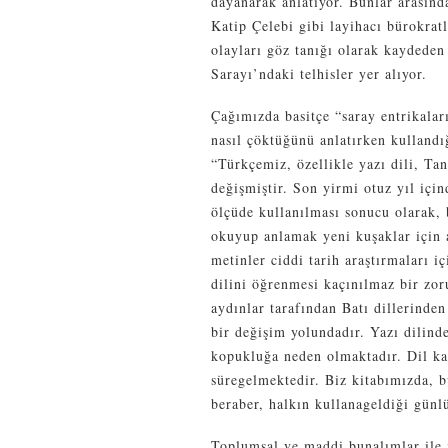
dayanarak anlatıyor. Bunlar arasın
Katip Çelebi gibi layihacı bürokrat
olayları göz tanığı olarak kaydede
Sarayı’ndaki telhisler yer alıyor.
Çağımızda basitçe “saray entrikaları
nasıl çöktüğünü anlatırken kullandığ
“Türkçemiz, özellikle yazı dili, Tan
değişmiştir. Son yirmi otuz yıl içi
ölçüde kullanılması sonucu olarak, 
okuyup anlamak yeni kuşaklar için a
metinler ciddi tarih araştırmaları 
dilini öğrenmesi kaçınılmaz bir zor
aydınlar tarafından Batı dillerinden
bir değişim yolundadır. Yazı dilind
kopukluğa neden olmaktadır. Dil kar
süregelmektedir. Biz kitabımızda, 
beraber, halkın kullanageldiği günl
Toplumsal ve maddi bunalımlar ile 