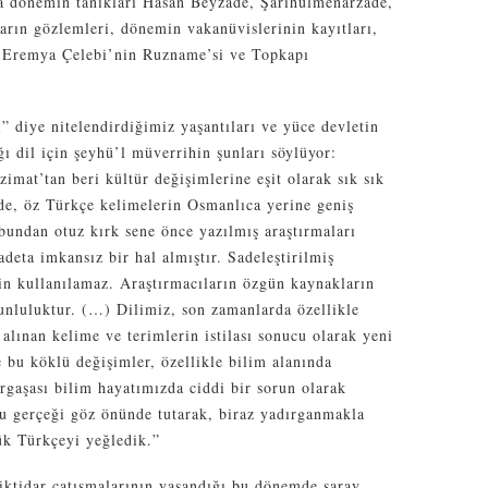
da dönemin tanıkları Hasan Beyzade, Şarihülmenarzade,
ların gözlemleri, dönemin vakanüvislerinin kayıtları,
n Eremya Çelebi’nin Ruzname’si ve Topkapı
” diye nitelendirdiğimiz yaşantıları ve yüce devletin
ı dil için şeyhü’l müverrihin şunları söylüyor:
zimat’tan beri kültür değişimlerine eşit olarak sık sık
nde, öz Türkçe kelimelerin Osmanlıca yerine geniş
bundan otuz kırk sene önce yazılmış araştırmaları
deta imkansız bir hal almıştır. Sadeleştirilmiş
için kullanılamaz. Araştırmacıların özgün kaynakların
unluluktur. (…) Dilimiz, son zamanlarda özellikle
 alınan kelime ve terimlerin istilası sonucu olarak yeni
e bu köklü değişimler, özellikle bilim alanında
gaşası bilim hayatımızda ciddi bir sorun olarak
bu gerçeği göz önünde tutarak, biraz yadırganmakla
ük Türkçeyi yeğledik.”
iktidar çatışmalarının yaşandığı bu dönemde saray