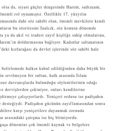
 olsa da, siyasi güçler dengesinde Harem, sadrazam,
önemli rol oynamıştır. Özellikle 17. yüzyılın
anmasında dahi söz sahibi olan, önemli mevkilere kendi
anların bu otoritesini İnalcık, söz konusu dönemde
ta ya da akıl ve iradesi zayıf kişiliğe sahip olmalarına,
Harem’in doldurmasına bağlıyor. Kadınlar saltanatının
deki kızlarağası da devlet işlerinde söz sahibi hale
ti belirlemede halkın kabul edildiğinden daha büyük bir
in sevilmeyen bir sultan, halk arasında İslam
suz davranışlarda bulunduğu söylentilerinin odağı
ve dervişlerden çekiniyor, onları kendilerine
dirmeye çalışıyorlardı. Yeniçeri ordusu ise padişahın
ve desteğiydi. Padişahın gücünün zayıflamasından sonra
pahilere karşı yeniçerilere dayanmak zorunda
an arasındaki çatışma ise hiç bitmiyordu.
rgaşa dönemini çok önemli kaynak ve belgelere