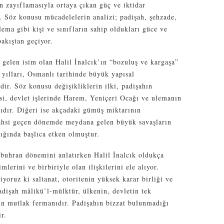
in zayıflamasıyla ortaya çıkan güç ve iktidar
. Söz konusu mücadelelerin analizi; padişah, şehzade,
lema gibi kişi ve sınıfların sahip oldukları güce ve
akıştan geçiyor.
k gelen isim olan Halil İnalcık’ın “bozuluş ve kargaşa”
yılları, Osmanlı tarihinde büyük yapısal
dir. Söz konusu değişikliklerin ilki, padişahın
si, devlet işlerinde Harem, Yeniçeri Ocağı ve ulemanın
sıdır. Diğeri ise akçadaki gümüş miktarının
Bahsi geçen dönemde meydana gelen büyük savaşların
ığında başlıca etken olmuştur.
 buhran dönemini anlatırken Halil İnalcık oldukça
imlerini ve birbiriyle olan ilişkilerini ele alıyor.
iyoruz ki saltanat, otoritenin yüksek karar birliği ve
dişah mâlikü’l-mülktür, ülkenin, devletin tek
un mutlak fermanıdır. Padişahın bizzat bulunmadığı
r.