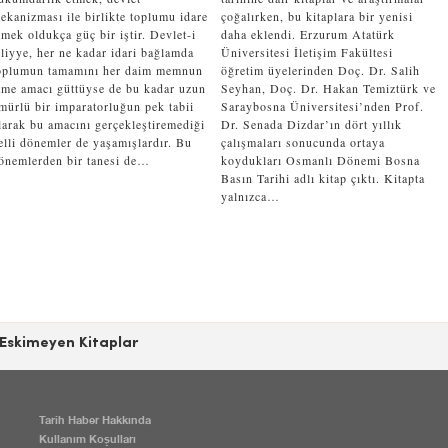
ekanizması ile birlikte toplumu idare
çoğalırken, bu kitaplara bir yenisi
tmek oldukça güç bir iştir. Devlet-i
daha eklendi. Erzurum Atatürk
liyye, her ne kadar idari bağlamda
Üniversitesi İletişim Fakültesi
oplumun tamamını her daim memnun
öğretim üyelerinden Doç. Dr. Salih
tme amacı güttüyse de bu kadar uzun
Seyhan, Doç. Dr. Hakan Temiztürk ve
mürlü bir imparatorluğun pek tabii
Saraybosna Üniversitesi’nden Prof.
larak bu amacını gerçekleştiremediği
Dr. Senada Dizdar’ın dört yıllık
elli dönemler de yaşamışlardır. Bu
çalışmaları sonucunda ortaya
önemlerden bir tanesi de…
koydukları Osmanlı Dönemi Bosna
Basın Tarihi adlı kitap çıktı. Kitapta
yalnızca…
Eskimeyen Kitaplar
Tarih Haber Hakkında
Kullanım Koşulları