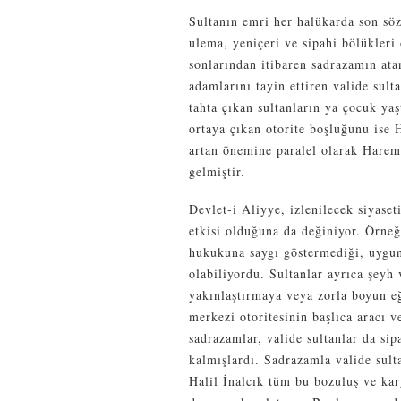
Sultanın emri her halükarda son söz
ulema, yeniçeri ve sipahi bölükleri 
sonlarından itibaren sadrazamın at
adamlarını tayin ettiren valide sult
tahta çıkan sultanların ya çocuk yaş
ortaya çıkan otorite boşluğunu ise 
artan önemine paralel olarak Harem’
gelmiştir.
Devlet-i Aliyye, izlenilecek siyase
etkisi olduğuna da değiniyor. Örneğ
hukukuna saygı göstermediği, uygun
olabiliyordu. Sultanlar ayrıca şeyh 
yakınlaştırmaya veya zorla boyun eğ
merkezi otoritesinin başlıca aracı 
sadrazamlar, valide sultanlar da si
kalmışlardı. Sadrazamla valide sult
Halil İnalcık tüm bu bozuluş ve ka