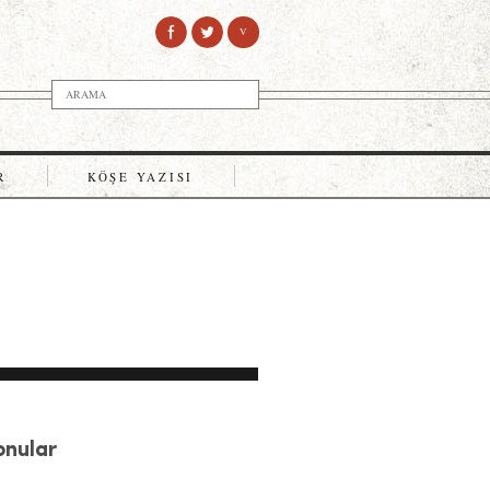
V
R
KÖŞE YAZISI
Konular