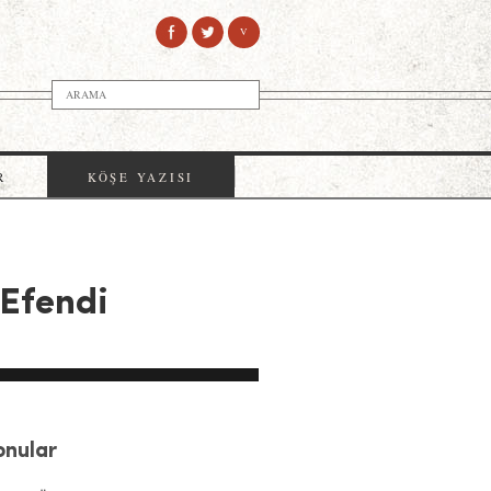
V
R
KÖŞE YAZISI
 Efendi
Konular