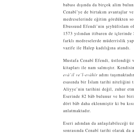
babası dışında da birçok alim bulu
Cenabî’ye de birtakım avantajlar ve 
medreselerinde eğitim gördükten so
Ebussuud Efendi’nin şeyhülislam o
1573 yılından itibaren de içlerind
farklı medreselerde müderrislik yap
vazife ile Halep kadılığına atandı.
Mustafa Cenabî Efendi, üstlendiği v
kitapları ile nam salmıştır. Kendisi
evâ’il ve’l-evâhîr
adını taşımaktadı
esasında bir İslam tarihi niteliğini
Aliyye’nin tarihini değil, zuhur etm
Eserinde 82 bâb bulunur ve her biri
dört bâb daha eklenmiştir ki bu kı
anlatmaktadır.
Eseri adından da anlaşılabileceği 
sonrasında Cenabî tarihi olarak da 