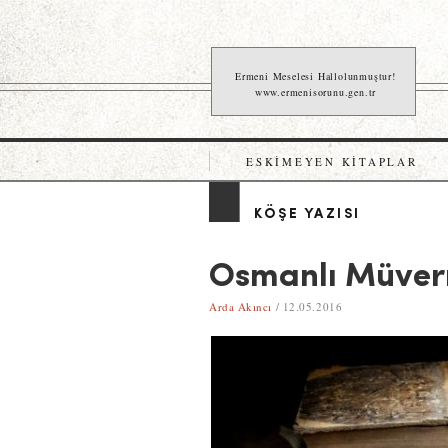
Ermeni Meselesi Hallolunmuştur!
www.ermenisorunu.gen.tr
ESKIMEYEN KITAPLAR
KÖŞE YAZISI
Osmanlı Müverr
Arda Akıncı
/ 12.05.2016