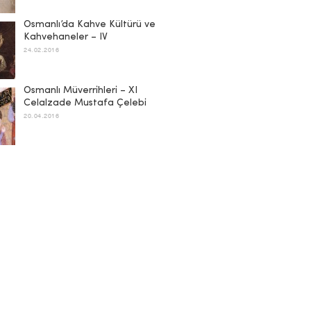
Osmanlı’da Kahve Kültürü ve
Kahvehaneler – IV
24.02.2016
Osmanlı Müverrihleri – XI
Celalzade Mustafa Çelebi
20.04.2016