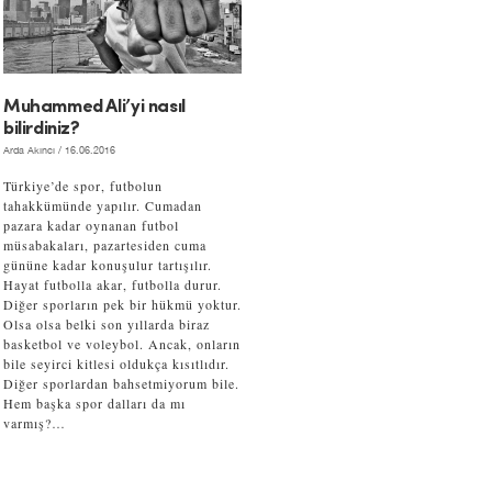
Muhammed Ali’yi nasıl
bilirdiniz?
Arda Akıncı
/ 16.06.2016
Türkiye’de spor, futbolun
tahakkümünde yapılır. Cumadan
pazara kadar oynanan futbol
müsabakaları, pazartesiden cuma
gününe kadar konuşulur tartışılır.
Hayat futbolla akar, futbolla durur.
Diğer sporların pek bir hükmü yoktur.
Olsa olsa belki son yıllarda biraz
basketbol ve voleybol. Ancak, onların
bile seyirci kitlesi oldukça kısıtlıdır.
Diğer sporlardan bahsetmiyorum bile.
Hem başka spor dalları da mı
varmış?…