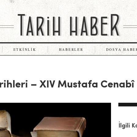
ETKINLIK
HABERLER
DOSYA HABE
ihleri – XIV Mustafa Cenabî
İlgili 