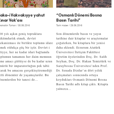
aka-i Vakvakıyye yahut
“Osmanlı Dönemi Bosna
ınar Vak’ası
Basın Tarihi”
lahattin Turhan
/ 30.06.2016
Tarih Haber
/ 29.06.2016
00 yılı aşkın geniş topraklara
Son dönemlerde basın ve yayın
ükümdarlık etmek, devlet
tarihine dair kitaplar ve araştırmalar
ekanizması ile birlikte toplumu idare
çoğalırken, bu kitaplara bir yenisi
tmek oldukça güç bir iştir. Devlet-i
daha eklendi. Erzurum Atatürk
liyye, her ne kadar idari bağlamda
Üniversitesi İletişim Fakültesi
oplumun tamamını her daim memnun
öğretim üyelerinden Doç. Dr. Salih
tme amacı güttüyse de bu kadar uzun
Seyhan, Doç. Dr. Hakan Temiztürk ve
mürlü bir imparatorluğun pek tabii
Saraybosna Üniversitesi’nden Prof.
larak bu amacını gerçekleştiremediği
Dr. Senada Dizdar’ın dört yıllık
elli dönemler de yaşamışlardır. Bu
çalışmaları sonucunda ortaya
önemlerden bir tanesi de…
koydukları Osmanlı Dönemi Bosna
Basın Tarihi adlı kitap çıktı. Kitapta
yalnızca…