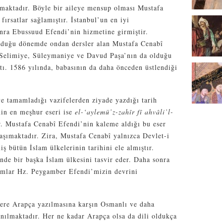
nmaktadır. Böyle bir aileye mensup olması Mustafa
fırsatlar sağlamıştır. İstanbul’un en iyi
nra Ebussuud Efendi’nin hizmetine girmiştir.
lduğu dönemde ondan dersler alan Mustafa Cenabî
e Selimiye, Süleymaniye ve Davud Paşa’nın da olduğu
tı. 1586 yılında, babasının da daha önceden üstlendiği
e tamamladığı vazifelerden ziyade yazdığı tarih
nin en meşhur eseri ise
el-‘aylemü’z-zahîr fî ahvâli’l-
r. Mustafa Cenabî Efendi’nin kaleme aldığı bu eser
 taşımaktadır. Zira, Mustafa Cenabî yalnızca Devlet-i
iş bütün İslam ülkelerinin tarihini ele almıştır.
nde bir başka İslam ülkesini tasvir eder. Daha sonra
sımlar Hz. Peygamber Efendi’mizin devrini
üzere Arapça yazılmasına karşın Osmanlı ve daha
anılmaktadır. Her ne kadar Arapça olsa da dili oldukça