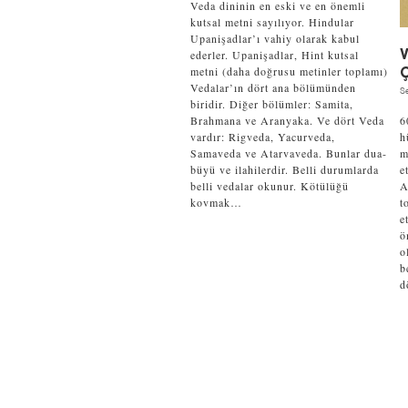
Veda dininin en eski ve en önemli
kutsal metni sayılıyor. Hindular
Upanişadlar’ı vahiy olarak kabul
ederler. Upanişadlar, Hint kutsal
V
metni (daha doğrusu metinler toplamı)
Ç
Vedalar’ın dört ana bölümünden
Se
biridir. Diğer bölümler: Samita,
Brahmana ve Aranyaka. Ve dört Veda
6
vardır: Rigveda, Yacurveda,
h
Samaveda ve Atarvaveda. Bunlar dua-
m
büyü ve ilahilerdir. Belli durumlarda
e
belli vedalar okunur. Kötülüğü
A
kovmak…
t
e
ö
o
b
d