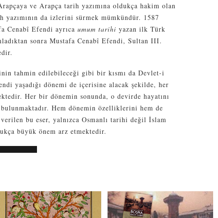
a Arapçaya ve Arapça tarih yazımına oldukça hakim olan
ih yazımının da izlerini sürmek mümkündür. 1587
afa Cenabî Efendi ayrıca
umum tarihi
yazan ilk Türk
mladıktan sonra Mustafa Cenabî Efendi, Sultan III.
dir.
in tahmin edilebileceği gibi bir kısmı da Devlet-i
endi yaşadığı dönemi de içerisine alacak şekilde, her
ektedir. Her bir dönemin sonunda, o devirde hayatını
i bulunmaktadır. Hem dönemin özelliklerini hem de
 verilen bu eser, yalnızca Osmanlı tarihi değil İslam
ldukça büyük önem arz etmektedir.