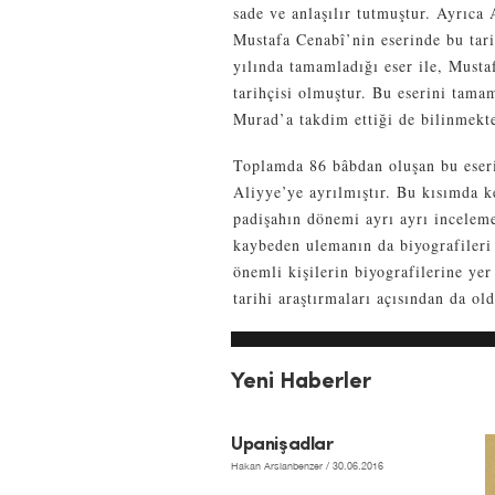
sade ve anlaşılır tutmuştur. Ayrıc
Mustafa Cenabî’nin eserinde bu tar
yılında tamamladığı eser ile, Must
tarihçisi olmuştur. Bu eserini tama
Murad’a takdim ettiği de bilinmekte
Toplamda 86 bâbdan oluşan bu eserin
Aliyye’ye ayrılmıştır. Bu kısımda k
padişahın dönemi ayrı ayrı incelem
kaybeden ulemanın da biyografiler
önemli kişilerin biyografilerine yer
tarihi araştırmaları açısından da o
Yeni Haberler
Upanişadlar
Hakan Arslanbenzer
/ 30.06.2016