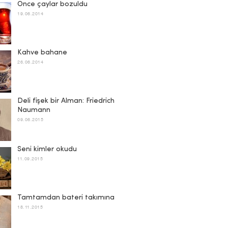
Önce çaylar bozuldu
19.06.2014
Kahve bahane
26.06.2014
Deli fişek bir Alman: Friedrich
Naumann
09.06.2015
Seni kimler okudu
11.09.2015
Tamtamdan bateri takımına
18.11.2015