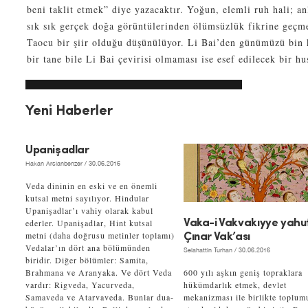
beni taklit etmek” diye yazacaktır. Yoğun, elemli ruh hali; an
sık sık gerçek doğa görüntülerinden ölümsüzlük fikrine geçme
Taocu bir şiir olduğu düşünülüyor. Li Bai’den günümüzü bin 
bir tane bile Li Bai çevirisi olmaması ise esef edilecek bir hu
Yeni Haberler
Upanişadlar
Hakan Arslanbenzer
/ 30.06.2016
Veda dininin en eski ve en önemli
kutsal metni sayılıyor. Hindular
Upanişadlar’ı vahiy olarak kabul
ederler. Upanişadlar, Hint kutsal
Vaka-i Vakvakıyye yahu
metni (daha doğrusu metinler toplamı)
Çınar Vak’ası
Vedalar’ın dört ana bölümünden
Selahattin Turhan
/ 30.06.2016
biridir. Diğer bölümler: Samita,
Brahmana ve Aranyaka. Ve dört Veda
600 yılı aşkın geniş topraklara
vardır: Rigveda, Yacurveda,
hükümdarlık etmek, devlet
Samaveda ve Atarvaveda. Bunlar dua-
mekanizması ile birlikte toplum