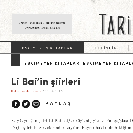
Ermeni Meselesi Hallolunmuştur!
www.ermenisorunu.gen.tr
ESKIMEYEN KITAPLAR
ETKINLIK
ESKIMEYEN KITAPLAR
,
ESKIMEYEN KITAPL
Li Bai’in şiirleri
Hakan Arslanbenzer
/ 13.06.2016
PAYLAŞ
8. yüzyıl Çin şairi Li Bai, diğer söylenişiyle Li Po, çağdaşı 
Doğu şiirinin zirvelerinden sayılır. Hayatı hakkında bildiğimi