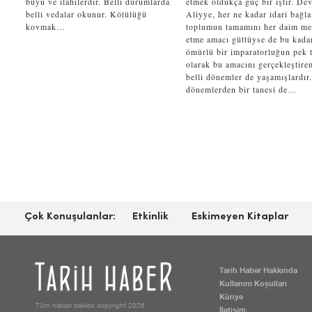
büyü ve ilahilerdir. Belli durumlarda
etmek oldukça güç bir iştir. Dev
belli vedalar okunur. Kötülüğü
Aliyye, her ne kadar idari bağl
kovmak…
toplumun tamamını her daim m
etme amacı güttüyse de bu kada
ömürlü bir imparatorluğun pek t
olarak bu amacını gerçekleştire
belli dönemler de yaşamışlardır
dönemlerden bir tanesi de…
Çok Konuşulanlar:
Etkinlik
Eskimeyen Kitaplar
Tarih Haber Hakkında
Kullanım Koşulları
Künye
Tüm hakları saklıdır copyright 2026
İletişim