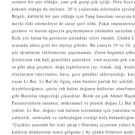
sermest bir şair olduğu, yani çok gezip çok içtiği. Orta Asya
kökenli olduğu da söylenir. 20’li yaşlarında ailesinden ayrılıp
Bilgili, kültürlü bir şair olduğu için Tang hanedanı sarayına 
mevki elde edemediyse de saray şairi oldu. Fakat imparatoriç
gezmesi ve harem ağasıyla geçinememesi yüzünden saraydan s
Kırk yılı bulan bu gezilerin şiirindeki izleri önemli. Çünkü Li
arasında adeta gizli bir söyleşi gibidir. Bu yanıyla 19 ve 20.
şiir akımlarını etkilemesine şaşırmamalı. Zaten bugünkü şöhre
Şiirlerinin ruh hali genellikle patetiktir; rind neşesini pek y
su gibi akıp geçmesi, doğa figürlerinin (ay, ırmak, dağ, kuşla
olaylarının (mevsimler, hava, gece gündüz) aldırışsızlığı, karş
yazar Li Bai. Li Bai’de ilginç olan bunları parlak bir şekilde
diyebileceğimiz, şairin ruh halini doğanın hallerine yöneltm
gibi Batılılar imgeciliği çıkardılar. Bizde en çok Ahmet Haşim
Parnasyenlerin insansız, mükemmel ve plastik doğası Li Bai
yoktur. Li Bai, doğayı ruh halinin terennümü için yansıtma ta
yalnızlık, sarhoşluk ve sarhoşluğun verdiği kafa bulanıklığın
“Çiçekler arasında bir testi şarap | Oturmuş içiyorum yalnız 
kaldırıp dönüyorum sonra gölgeme | Ay çünkü bilmiyor nedir