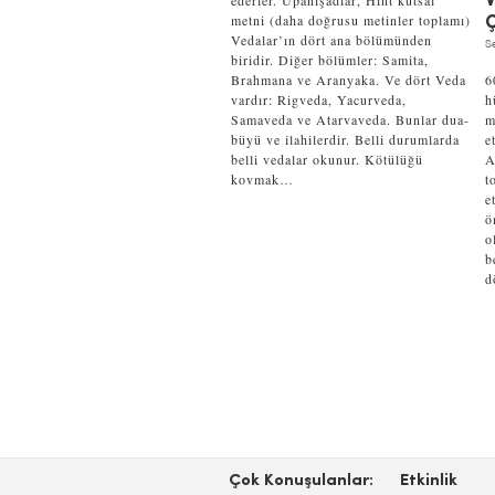
ederler. Upanişadlar, Hint kutsal
V
metni (daha doğrusu metinler toplamı)
Ç
Vedalar’ın dört ana bölümünden
Se
biridir. Diğer bölümler: Samita,
Brahmana ve Aranyaka. Ve dört Veda
6
vardır: Rigveda, Yacurveda,
h
Samaveda ve Atarvaveda. Bunlar dua-
m
büyü ve ilahilerdir. Belli durumlarda
e
belli vedalar okunur. Kötülüğü
A
kovmak…
t
e
ö
o
b
d
Çok Konuşulanlar:
Etkinlik