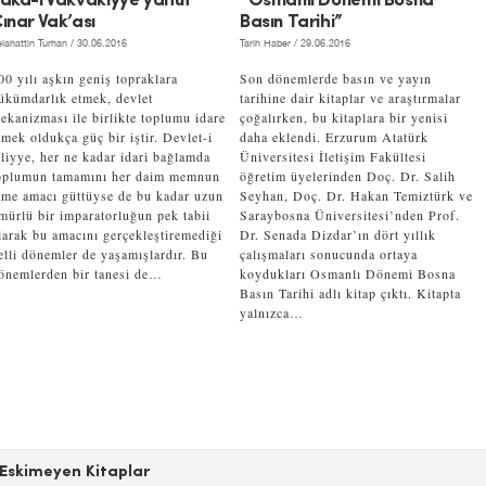
aka-i Vakvakıyye yahut
“Osmanlı Dönemi Bosna
ınar Vak’ası
Basın Tarihi”
lahattin Turhan
/ 30.06.2016
Tarih Haber
/ 29.06.2016
00 yılı aşkın geniş topraklara
Son dönemlerde basın ve yayın
ükümdarlık etmek, devlet
tarihine dair kitaplar ve araştırmalar
ekanizması ile birlikte toplumu idare
çoğalırken, bu kitaplara bir yenisi
tmek oldukça güç bir iştir. Devlet-i
daha eklendi. Erzurum Atatürk
liyye, her ne kadar idari bağlamda
Üniversitesi İletişim Fakültesi
oplumun tamamını her daim memnun
öğretim üyelerinden Doç. Dr. Salih
tme amacı güttüyse de bu kadar uzun
Seyhan, Doç. Dr. Hakan Temiztürk ve
mürlü bir imparatorluğun pek tabii
Saraybosna Üniversitesi’nden Prof.
larak bu amacını gerçekleştiremediği
Dr. Senada Dizdar’ın dört yıllık
elli dönemler de yaşamışlardır. Bu
çalışmaları sonucunda ortaya
önemlerden bir tanesi de…
koydukları Osmanlı Dönemi Bosna
Basın Tarihi adlı kitap çıktı. Kitapta
yalnızca…
Eskimeyen Kitaplar