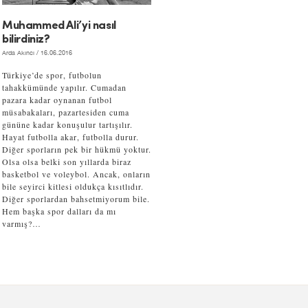
Muhammed Ali’yi nasıl
bilirdiniz?
Arda Akıncı
/ 16.06.2016
Türkiye’de spor, futbolun
tahakkümünde yapılır. Cumadan
pazara kadar oynanan futbol
müsabakaları, pazartesiden cuma
gününe kadar konuşulur tartışılır.
Hayat futbolla akar, futbolla durur.
Diğer sporların pek bir hükmü yoktur.
Olsa olsa belki son yıllarda biraz
basketbol ve voleybol. Ancak, onların
bile seyirci kitlesi oldukça kısıtlıdır.
Diğer sporlardan bahsetmiyorum bile.
Hem başka spor dalları da mı
varmış?…