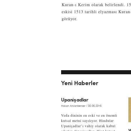
Kuran-ı Kerim olarak belirlendi. 15 
eskisi 1513 tarihli elyazması Kuran
görüyor.
Yeni Haberler
Upanişadlar
Hakan Arslanbenzer
/ 30.06.2016
Veda dininin en eski ve en önemli
kutsal metni sayılıyor. Hindular
Upanişadlar’ı vahiy olarak kabul