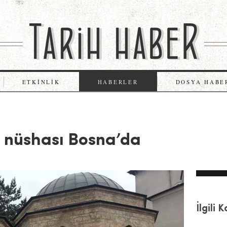
ETKINLIK
HABERLER
DOSYA HABE
n nüshası Bosna’da
İlgili 