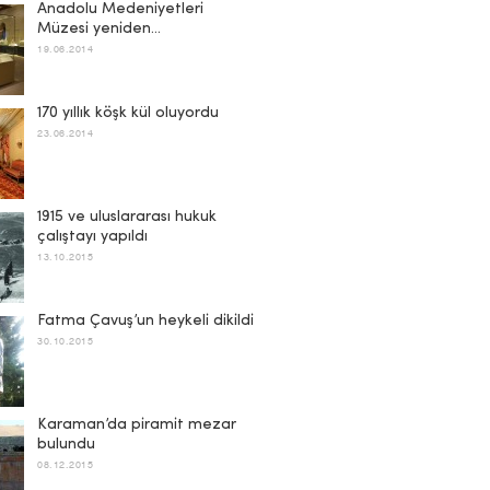
Anadolu Medeniyetleri
Müzesi yeniden…
19.06.2014
170 yıllık köşk kül oluyordu
23.06.2014
1915 ve uluslararası hukuk
çalıştayı yapıldı
13.10.2015
Fatma Çavuş’un heykeli dikildi
30.10.2015
Karaman’da piramit mezar
bulundu
08.12.2015