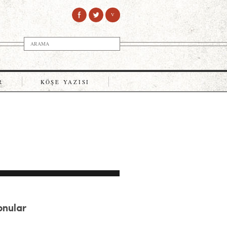
V
R
KÖŞE YAZISI
Konular